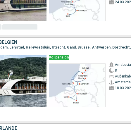
24.03.20
BELGIEN
dam, Lelystad, Hellevoetsluis, Utrecht, Gand, Brüssel, Antwerpen, Dordrech
Vollpension
AmaLucia
8 T
Außenkab
Amsterd
18.03.20
ERLANDE