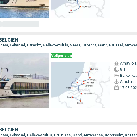
BELGIEN
Vollpension
AmaViola
8 T
Balkonkab
Amsterd
17.03.20
BELGIEN