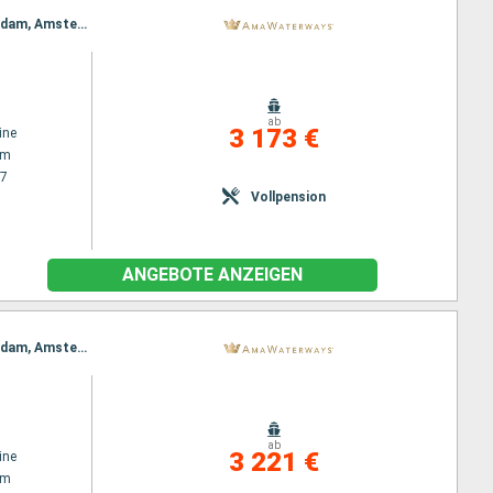
Reiseroute : Amsterdam, Lelystad, Hellevoetsluis, Bruinisse, Gand, Antwerpen, Dordrecht, Rotterdam, Amsterdam
ab
3 173 €
ine
am
27
Vollpension
ANGEBOTE ANZEIGEN
Reiseroute : Amsterdam, Lelystad, Hellevoetsluis, Bruinisse, Gand, Antwerpen, Dordrecht, Rotterdam, Amsterdam
ab
3 221 €
ine
am