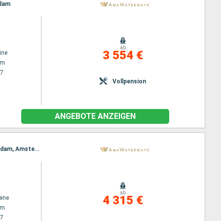
rdam
ab
3 554 €
ine
am
27
Vollpension
ANGEBOTE ANZEIGEN
Reiseroute : Amsterdam, Lelystad, Hellevoetsluis, Bruinisse, Gand, Antwerpen, Dordrecht, Rotterdam, Amsterdam
a
ab
4 315 €
ine
am
27