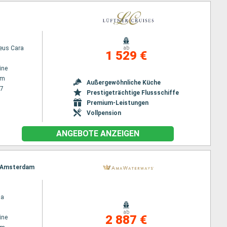
us Cara
ab
1 529 €
ine
am
Außergewöhnliche Küche
27
Prestigeträchtige Flussschiffe
Premium-Leistungen
Vollpension
ANGEBOTE ANZEIGEN
t, Amsterdam
na
ab
2 887 €
ine