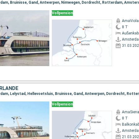
rdam, Bruinisse, Gand, Antwerpen, Nimwegen, Dordrecht, Rotterdam, Amste
Vollpension
AmaViola
8 T
Außenkab
Amsterd
31.03.20
ERLANDE
Vollpension
AmaSien
8 T
Balkonkab
Amsterd
21.03.20