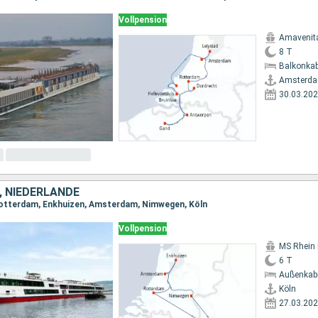
Vollpension
Amavenit
8 T
Balkonkab
Amsterd
30.03.20
 NIEDERLANDE
 Rotterdam, Enkhuizen, Amsterdam, Nimwegen, Köln
Vollpension
MS Rhein 
6 T
Außenkab
Köln
27.03.20