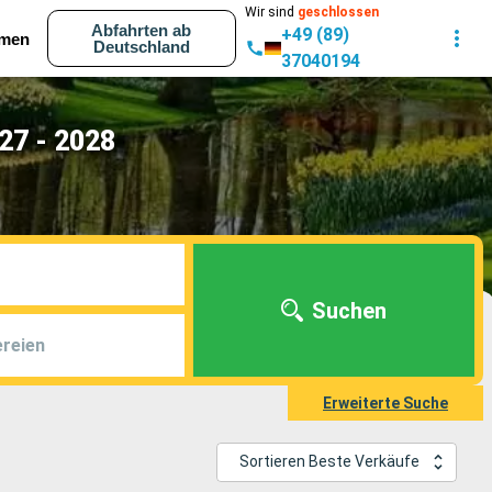
Wir sind
geschlossen
Abfahrten ab
+49 (89)
men
Deutschland
37040194
27 - 2028
Suchen
reien
Erweiterte Suche
Sortieren Beste Verkäufe