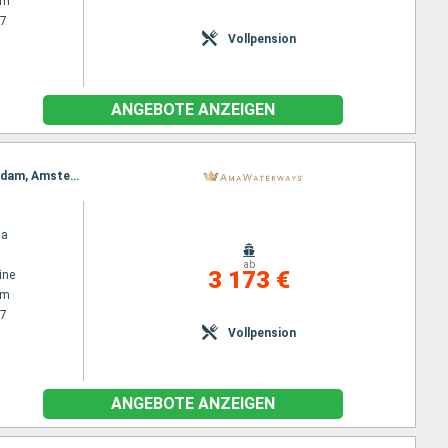
am
27
Vollpension
ANGEBOTE ANZEIGEN
Reiseroute : Amsterdam, Lelystad, Hellevoetsluis, Bruinisse, Gand, Antwerpen, Dordrecht, Rotterdam, Amsterdam
na
ab
3 173 €
ine
am
27
Vollpension
ANGEBOTE ANZEIGEN