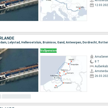
Amsterd
12.03.20
ERLANDE
Vollpension
AmaSere
8 T
Außenkab
Amsterd
26.03.20