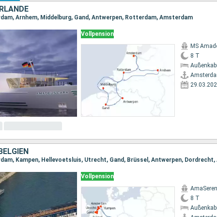
ERLANDE
rdam, Arnhem, Middelburg, Gand, Antwerpen, Rotterdam, Amsterdam
Vollpension
MS Amade
8 T
Außenkab
Amsterd
29.03.20
BELGIEN
dam, Kampen, Hellevoetsluis, Utrecht, Gand, Brüssel, Antwerpen, Dordrech
Vollpension
AmaSere
8 T
Außenkab