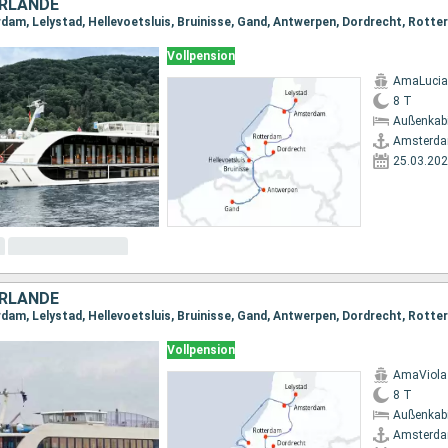
ERLANDE
Vollpension
AmaLucia
8 T
Außenkab
Amsterd
25.03.20
ERLANDE
Vollpension
AmaViola
8 T
Außenkab
Amsterd