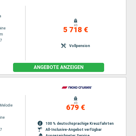
a
ab
5 718 €
ine
am
27
Vollpension
ANGEBOTE ANZEIGEN
ab
Melodie
679 €
ine
100 % deutschsprachige Kreuzfahrten
27
All-Inclusive-Angebot verfügbar
Ausgezeichneter Service