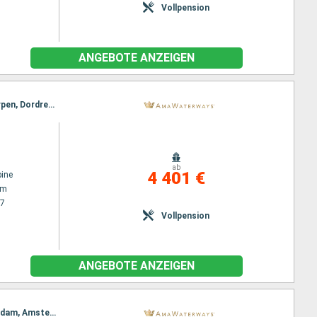
Vollpension
ANGEBOTE ANZEIGEN
Reiseroute : Amsterdam, Lelystad, Utrecht, Hellevoetsluis, Veere, Utrecht, Gand, Brüssel, Antwerpen, Dordrecht, Kinderdijk, Amsterdam
ab
4 401 €
ine
am
27
Vollpension
ANGEBOTE ANZEIGEN
Reiseroute : Amsterdam, Lelystad, Hellevoetsluis, Bruinisse, Gand, Antwerpen, Dordrecht, Rotterdam, Amsterdam