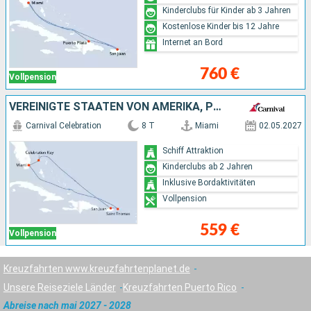
Kinderclubs für Kinder ab 3 Jahren
Kostenlose Kinder bis 12 Jahre
Internet an Bord
760 €
Vollpension
VEREINIGTE STAATEN VON AMERIKA, PUERTO RICO, BAHAMAS
Carnival Celebration
8 T
Miami
02.05.2027
Schiff Attraktion
Kinderclubs ab 2 Jahren
Inklusive Bordaktivitäten
Vollpension
559 €
Vollpension
Kreuzfahrten www.kreuzfahrtenplanet.de
Unsere Reiseziele Länder
Kreuzfahrten Puerto Rico
Abreise nach mai 2027 - 2028