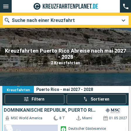
Suche nach einer Kreuzfahrt
Kreuzfahrten Puerto Rico Abreise nach mai 2027
Unsere Ziele
- 2028
2 Kreuzfahrten
Abfahrtsmonat
Häfen
Reedereien
2
Ihre Suchkriterien:
Puerto Rico - mai 2027 - 2028
Kreuzfahrten
Suchen
Filtern
Sortieren
DOMINIKANISCHE REPUBLIK, PUERTO RICO, BAHAMAS, VEREINIGTE STAATEN VON AMERIKA
MSC World America
8 T
Miami
01.05.2027
Deutscher Gästeservice