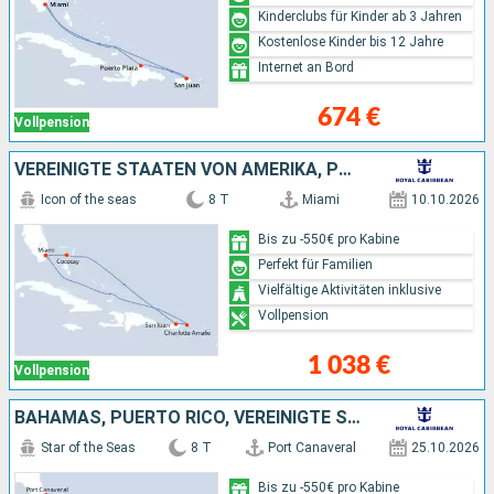
Kinderclubs für Kinder ab 3 Jahren
Kostenlose Kinder bis 12 Jahre
Internet an Bord
674 €
Vollpension
VEREINIGTE STAATEN VON AMERIKA, PUERTO RICO, BAHAMAS
Icon of the seas
8 T
Miami
10.10.2026
Bis zu -550€ pro Kabine
Perfekt für Familien
Vielfältige Aktivitäten inklusive
Vollpension
1 038 €
Vollpension
BAHAMAS, PUERTO RICO, VEREINIGTE STAATEN VON AMERIKA
Star of the Seas
8 T
Port Canaveral
25.10.2026
Bis zu -550€ pro Kabine