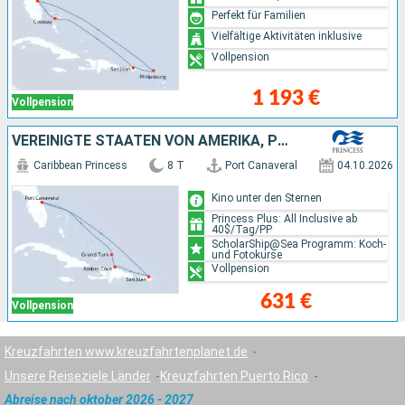
Perfekt für Familien
Vielfältige Aktivitäten inklusive
Vollpension
1 193 €
Vollpension
VEREINIGTE STAATEN VON AMERIKA, PUERTO RICO, DOMINIKANISCHE REPUBLIK
Caribbean Princess
8 T
Port Canaveral
04.10.2026
Kino unter den Sternen
Princess Plus: All Inclusive ab
40$/Tag/PP
ScholarShip@Sea Programm: Koch-
und Fotokurse
Vollpension
631 €
Vollpension
Kreuzfahrten www.kreuzfahrtenplanet.de
Unsere Reiseziele Länder
Kreuzfahrten Puerto Rico
Abreise nach oktober 2026 - 2027