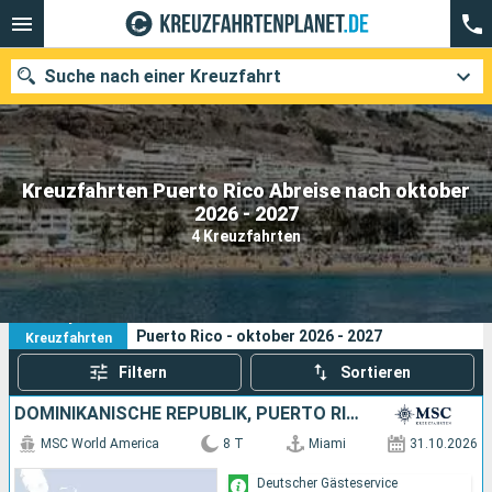
Suche nach einer Kreuzfahrt
Kreuzfahrten Puerto Rico Abreise nach oktober
Unsere Ziele
2026 - 2027
4 Kreuzfahrten
Abfahrtsmonat
Häfen
Reedereien
4
Ihre Suchkriterien:
Puerto Rico - oktober 2026 - 2027
Kreuzfahrten
Suchen
Filtern
Sortieren
DOMINIKANISCHE REPUBLIK, PUERTO RICO, BAHAMAS, VEREINIGTE STAATEN VON AMERIKA
MSC World America
8 T
Miami
31.10.2026
Deutscher Gästeservice