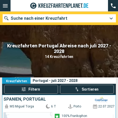
Suche nach einer Kreuzfahrt
Kreuzfahrten Portugal Abreise nach juli 2027 -
Unsere Ziele
2028
14 Kreuzfahrten
Abfahrtsmonat
Häfen
Reedereien
14
Ihre Suchkriterien:
Portugal - juli 2027 - 2028
Kreuzfahrten
Suchen
Filtern
Sortieren
SPANIEN, PORTUGAL
MS Miguel Torga
6 T
Porto
22.07.2027
100% Frankophon