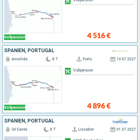
4 516 €
Vollpension
SPANIEN, PORTUGAL
AmaVida
8 T
Porto
10.07.2027
Vollpension
4 896 €
Vollpension
SPANIEN, PORTUGAL
Gil Eanes
8 T
Lissabon
01.07.2027