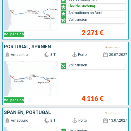
Flexible Buchung
Animationen an Bord
Vollpension
2 271 €
Vollpension
PORTUGAL, SPANIEN
Amasintra
8 T
Porto
30.07.2027
Vollpension
4 116 €
Vollpension
SPANIEN, PORTUGAL
AmaDouro
8 T
Porto
13.07.2027
Vollpension