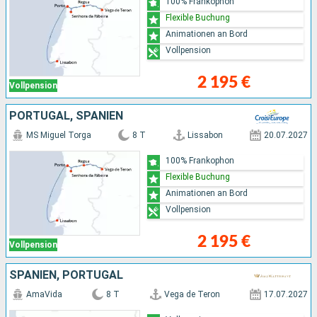
100% Frankophon
Flexible Buchung
Animationen an Bord
Vollpension
2 195 €
Vollpension
PORTUGAL, SPANIEN
MS Miguel Torga
8 T
Lissabon
20.07.2027
100% Frankophon
Flexible Buchung
Animationen an Bord
Vollpension
2 195 €
Vollpension
SPANIEN, PORTUGAL
AmaVida
8 T
Vega de Teron
17.07.2027