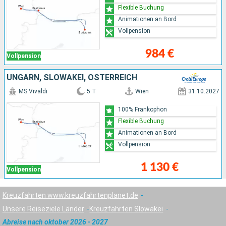
Flexible Buchung
Animationen an Bord
Vollpension
984 €
Vollpension
UNGARN, SLOWAKEI, ÖSTERREICH
MS Vivaldi
5 T
Wien
31.10.2027
100% Frankophon
Flexible Buchung
Animationen an Bord
Vollpension
1 130 €
Vollpension
Kreuzfahrten www.kreuzfahrtenplanet.de
Unsere Reiseziele Länder
Kreuzfahrten Slowakei
Abreise nach oktober 2026 - 2027