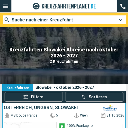
Suche nach einer Kreuzfahrt
Kreuzfahrten Slowakei Abreise nach oktober
Unsere Ziele
2026 - 2027
2 Kreuzfahrten
Abfahrtsmonat
Häfen
Reedereien
2
Ihre Suchkriterien:
Slowakei - oktober 2026 - 2027
Kreuzfahrten
Suchen
Filtern
Sortieren
ÖSTERREICH, UNGARN, SLOWAKEI
MS Douce France
5 T
Wien
31.10.2026
100% Frankophon