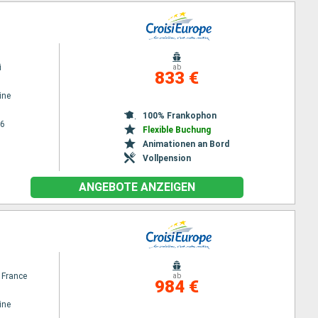
i
ab
833 €
ine
100% Frankophon
26
Flexible Buchung
Animationen an Bord
Vollpension
ANGEBOTE ANZEIGEN
 France
ab
984 €
ine