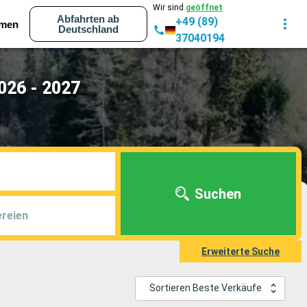
Wir sind
geöffnet
Abfahrten ab
+49 (89)
men
Deutschland
37040194
026 - 2027
Suchen
reien
Erweiterte Suche
Sortieren Beste Verkäufe