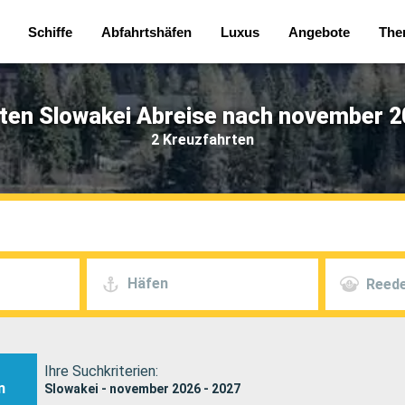
Schiffe
Abfahrtshäfen
Luxus
Angebote
The
ten Slowakei Abreise nach november 2
2 Kreuzfahrten
Häfen
Reede
Ihre Suchkriterien:
n
Slowakei - november 2026 - 2027