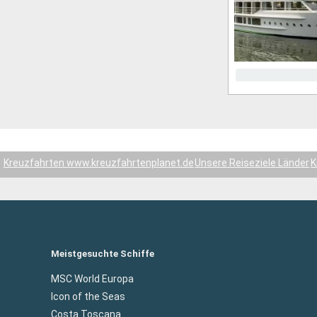
Kreuzfahrten www.kreuzfahrtenplanet.de
Unsere Reiseziele Länder
K
Meistgesuchte Schiffe
MSC World Europa
Icon of the Seas
Costa Toscana