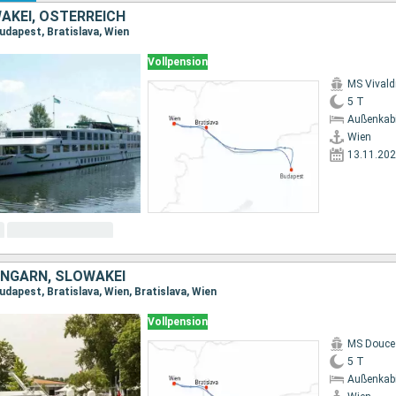
AKEI, ÖSTERREICH
udapest, Bratislava, Wien
Vollpension
MS Vivald
5 T
Außenkab
Wien
13.11.20
UNGARN, SLOWAKEI
udapest, Bratislava, Wien, Bratislava, Wien
Vollpension
MS Douce
5 T
Außenkab