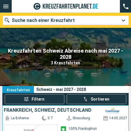
Suche nach einer Kreuzfahrt
Kreuzfahrten Schweiz Abreise nach mai 2027 -
Unsere Ziele
2028
3 Kreuzfahrten
Abfahrtsmonat
Häfen
Reedereien
3
Ihre Suchkriterien:
Schweiz - mai 2027 - 2028
Kreuzfahrten
Suchen
Filtern
Sortieren
FRANKREICH, SCHWEIZ, DEUTSCHLAND
La Boheme
5 T
Strassburg
14.05.2027
100% Frankophon