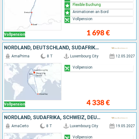
Flexible Buchung
Animationen an Bord
Vollpension
1 698 €
Vollpension
NORDLAND, DEUTSCHLAND, SÜDAFRIKA, FRANKREICH, SCHWEIZ
AmaPrima
8 T
Luxembourg City
12.05.2027
Vollpension
4 338 €
Vollpension
NORDLAND, SÜDAFRIKA, SCHWEIZ, DEUTSCHLAND, FRANKREICH
AmaCerto
8 T
Luxembourg City
19.05.2027
Vollpension