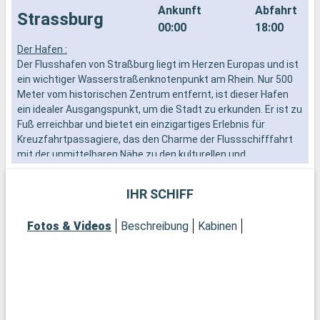
Ankunft
Abfahrt
Strassburg
00:00
18:00
Der Hafen :
F
Der Flusshafen von Straßburg liegt im Herzen Europas und ist
i
ein wichtiger Wasserstraßenknotenpunkt am Rhein. Nur 500
k
Meter vom historischen Zentrum entfernt, ist dieser Hafen
b
ein idealer Ausgangspunkt, um die Stadt zu erkunden. Er ist zu
i
Fuß erreichbar und bietet ein einzigartiges Erlebnis für
v
Kreuzfahrtpassagiere, das den Charme der Flussschifffahrt
N
mit der unmittelbaren Nähe zu den kulturellen und
O
historischen Reichtümern Straßburgs verbindet. Der
Spaziergang entlang der Kais ist an sich schon eine Einladung
IHR SCHIFF
zur Entdeckung.
Fotos & Videos
Beschreibung
Kabinen
Was kann man in Straßburg besichtigen?
Straßburg, die europäische Hauptstadt, ist für ihr
außergewöhnliches architektonisches Erbe berühmt. Das
Münster Notre-Dame mit seiner majestätischen Fassade und
der astronomischen Uhr ist ein Muss. Durchstreifen Sie das
malerische Viertel Petite France mit seinen Fachwerkhäusern
und charmanten Kanälen. Für Geschichts- und