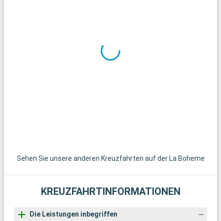
Politikinteressierte ist ein Besuch des Europäischen
Parlaments bereichernd. Das Palais Rohan und das
Elsässische Museum bieten einen faszinierenden Einblick in
die lokale Geschichte und Kultur. Gastronomieliebhaber sollten
es nicht versäumen, in den zahlreichen traditionellen Bistros
elsässische Spezialitäten zu probieren.
Was kann man in der Umgebung besichtigen?
In der Umgebung von Straßburg gibt es viele interessante
Sehenswürdigkeiten. Die Elsässer Weinstraße, die nur wenige
Kilometer entfernt ist, ist ein idealer Ausflug für Weinliebhaber.
Malerische Dörfer wie Obernai oder Riquewihr bieten eine
reizvolle Kulisse für Tagesausflüge. Naturliebhaber können im
regionalen Naturpark der Nordvogesen herrliche Wanderungen
unternehmen. Die deutsche Stadt Baden-Baden schließlich
Sehen Sie unsere anderen Kreuzfahrten auf der La Boheme
ist leicht zu erreichen und bietet weltberühmte Spa-
Erlebnisse.
KREUZFAHRTINFORMATIONEN
Die Leistungen inbegriffen