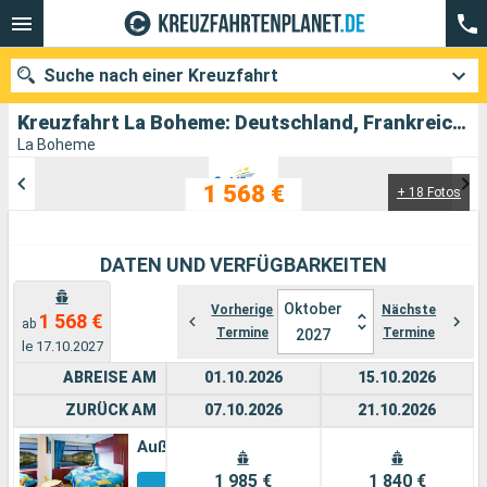
Suche nach einer Kreuzfahrt
Kreuzfahrt La Boheme: Deutschland, Frankreich abfahrend von Strassburg
La Boheme
1 568 €
+ 18 Fotos
Unsere Ziele
Abfahrtsmonat
DATEN UND VERFÜGBARKEITEN
Häfen
Reedereien
Oktober
Vorherige
Nächste
1 568 €
ab
Termine
Termine
2027
Suchen
le 17.10.2027
ABREISE AM
01.10.2026
15.10.2026
ZURÜCK AM
07.10.2026
21.10.2026
Außenkabine
Alle
1 985 €
1 840 €