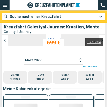
Suche nach einer Kreuzfahrt
Kreuzfahrt Celestyal Journey: Kroatien, Montenegro, Italien, Griechenland abfahrend von Piräus - Athen
Celestyal Journey
699 €
+ 20 Fotos
Unsere Ziele
Abfahrtsmonat
März 2027
Häfen
Reedereien
BESTER PREIS
29 Aug
17 Okt
6 Mär
20 Mär
Suchen
1 769 €
989 €
699 €
699 €
Meine Kabinenkategorie