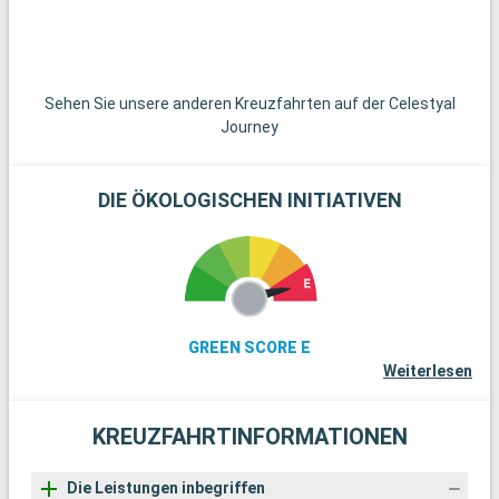
schließlich, die mit der Fähre von Piräus aus erreichbar ist, ist
mit ihren ruhigen Stränden, dem Aphaia-Tempel und den
traditionellen Märkten eine reizvolle Flucht aus dem Alltag.
Sehen Sie unsere anderen Kreuzfahrten auf der Celestyal
Journey
DIE ÖKOLOGISCHEN INITIATIVEN
GREEN SCORE E
Weiterlesen
KREUZFAHRTINFORMATIONEN
Die Leistungen inbegriffen