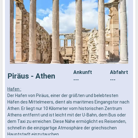
Ankunft
Abfahrt
Piräus - Athen
---
---
Hafen :
D
Der Hafen von Piräus, einer der größten und belebtesten
Z
Häfen des Mittelmeers, dient als maritimes Eingangstor nach
E
Athen. Er liegt nur 10 Kilometer vom historischen Zentrum
B
Athens entfernt und ist leicht mit der U-Bahn, dem Bus oder
m
dem Taxi zu erreichen. Diese Nähe ermöglicht es Reisenden,
d
schnell in die einzigartige Atmosphäre der griechischen
O
Hauptstadt einzutauchen.
g