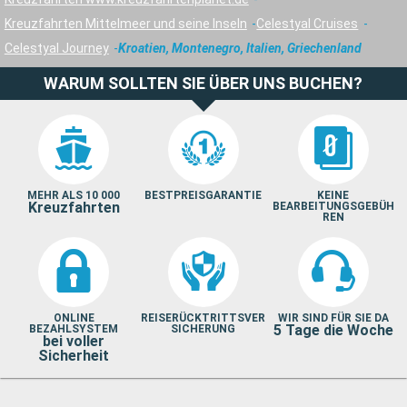
Kreuzfahrten Mittelmeer und seine Inseln
Celestyal Cruises
Celestyal Journey
Kroatien, Montenegro, Italien, Griechenland
WARUM SOLLTEN SIE ÜBER UNS BUCHEN?
MEHR ALS 10 000
BESTPREISGARANTIE
KEINE
Kreuzfahrten
BEARBEITUNGSGEBÜH
REN
ONLINE
REISERÜCKTRITTSVER
WIR SIND FÜR SIE DA
5 Tage die Woche
BEZAHLSYSTEM
SICHERUNG
bei voller
Sicherheit