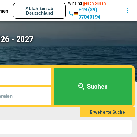
Wir sind
geschlossen
Abfahrten ab
+49 (89)
men
Deutschland
37040194
26 - 2027
Suchen
reien
Erweiterte Suche