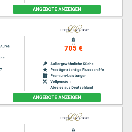
ANGEBOTE ANZEIGEN
ab
Aurea
705 €
ine
Außergewöhnliche Küche
27
Prestigeträchtige Flussschiffe
Premium-Leistungen
Vollpension
Abreise aus Deutschland
ANGEBOTE ANZEIGEN