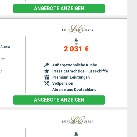
ANGEBOTE ANZEIGEN
ab
Aurea
2 031 €
ine
Außergewöhnliche Küche
27
Prestigeträchtige Flussschiffe
Premium-Leistungen
Vollpension
Abreise aus Deutschland
ANGEBOTE ANZEIGEN