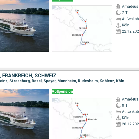
Amadeus 
7 T
Außenkab
Köln
22.12.20
 FRANKREICH, SCHWEIZ
Mainz, Strassburg, Basel, Speyer, Mannheim, Rüdesheim, Koblenz, Köln
Vollpension
Amadeus 
8 T
Außenkab
Köln
28.12.20