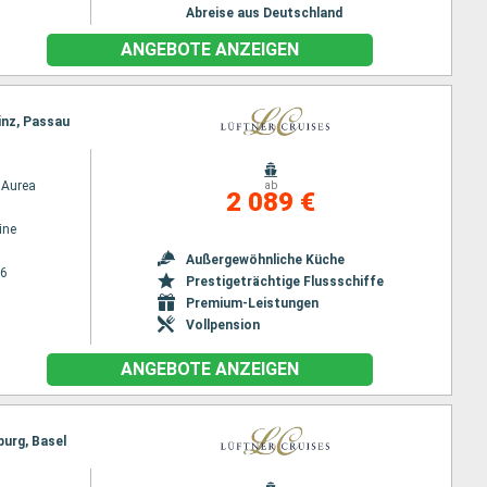
Abreise aus Deutschland
ANGEBOTE ANZEIGEN
inz, Passau
Aurea
ab
2 089 €
ine
Außergewöhnliche Küche
26
Prestigeträchtige Flussschiffe
Premium-Leistungen
Vollpension
ANGEBOTE ANZEIGEN
urg, Basel