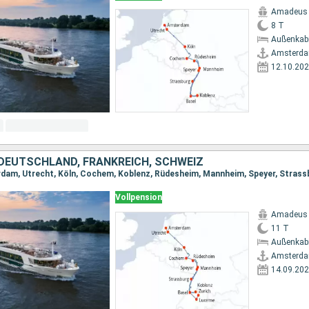
Amadeus 
8 T
Außenkab
Amsterd
12.10.20
 DEUTSCHLAND, FRANKREICH, SCHWEIZ
Vollpension
Amadeus 
11 T
Außenkab
Amsterd
14.09.20