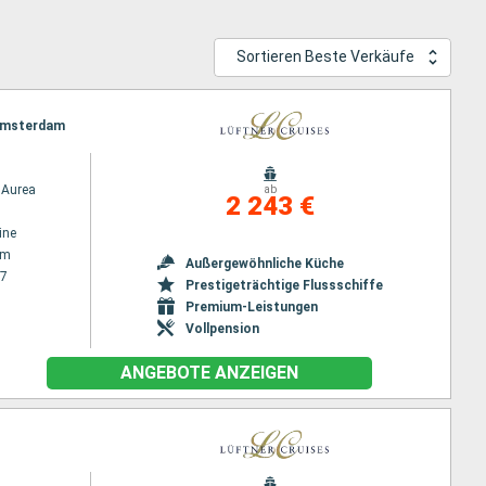
Sortieren Beste Verkäufe
 Amsterdam
Aurea
ab
2 243 €
ine
am
Außergewöhnliche Küche
27
Prestigeträchtige Flussschiffe
Premium-Leistungen
Vollpension
ANGEBOTE ANZEIGEN