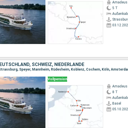
Amadeus 
5 T
Außenkab
Strassbur
03.12.20
DEUTSCHLAND, SCHWEIZ, NIEDERLANDE
, Strassburg, Speyer, Mannheim, Rüdesheim, Koblenz, Cochem, Köln, Amsterd
Vollpension
Amadeus 
8 T
Außenkab
Basel
05.10.20