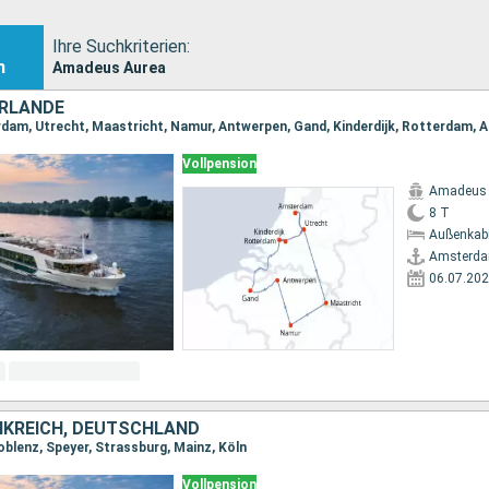
Ihre Suchkriterien:
n
Amadeus Aurea
ERLANDE
rdam, Utrecht, Maastricht, Namur, Antwerpen, Gand, Kinderdijk, Rotterdam,
Vollpension
Amadeus 
8 T
Außenkab
Amsterd
06.07.20
NKREICH, DEUTSCHLAND
oblenz, Speyer, Strassburg, Mainz, Köln
Vollpension