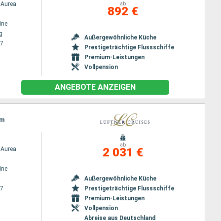
Aurea
ab
892 €
ine
g
Außergewöhnliche Küche
27
Prestigeträchtige Flussschiffe
Premium-Leistungen
Vollpension
ANGEBOTE ANZEIGEN
am
ab
Aurea
2 031 €
ine
Außergewöhnliche Küche
27
Prestigeträchtige Flussschiffe
Premium-Leistungen
Vollpension
Abreise aus Deutschland