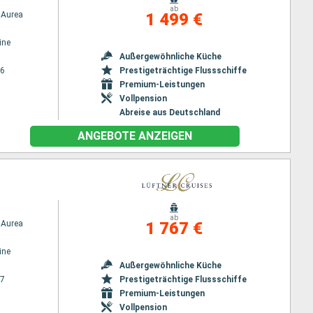
ab
Aurea
1 499 €
ine
Außergewöhnliche Küche
26
Prestigeträchtige Flussschiffe
Premium-Leistungen
Vollpension
Abreise aus Deutschland
ANGEBOTE ANZEIGEN
ab
Aurea
1 767 €
ine
Außergewöhnliche Küche
27
Prestigeträchtige Flussschiffe
Premium-Leistungen
Vollpension