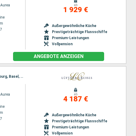
Aurea
ab
1 929 €
ine
am
Außergewöhnliche Küche
27
Prestigeträchtige Flussschiffe
Premium-Leistungen
Vollpension
ANGEBOTE ANZEIGEN
Reiseroute : Amsterdam, Utrecht, Köln, Cochem, Koblenz, Rüdesheim, Mannheim, Speyer, Strassburg, Basel, Lucerne, Zurich
Aurea
ab
4 187 €
ine
am
Außergewöhnliche Küche
27
Prestigeträchtige Flussschiffe
Premium-Leistungen
Vollpension