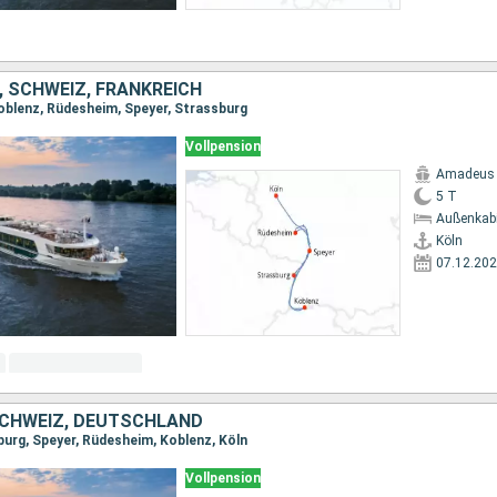
 SCHWEIZ, FRANKREICH
Koblenz, Rüdesheim, Speyer, Strassburg
Vollpension
Amadeus 
5 T
Außenkab
Köln
07.12.20
SCHWEIZ, DEUTSCHLAND
burg, Speyer, Rüdesheim, Koblenz, Köln
Vollpension