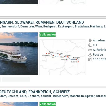
UNGARN, SLOWAKEI, RUMÄNIEN, DEUTSCHLAND
, Emmersdorf, Durnstein, Wien, Budapest, Esztergom, Bratislava, Hainburg, L
Vollpension
Amadeus 
8 T
Außenkab
Passau
10.10.20
 DEUTSCHLAND, FRANKREICH, SCHWEIZ
dam, Utrecht, Köln, Cochem, Koblenz, Rüdesheim, Mannheim, Speyer, Strassb
Vollpension