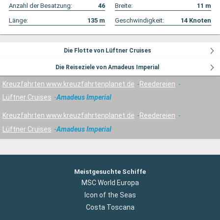
Anzahl der Besatzung:
46
Breite:
11
m
Länge:
135
m
Geschwindigkeit:
14
Knoten
Die Flotte von Lüftner Cruises
Die Reiseziele von Amadeus Imperial
Kreuzfahrten www.kreuzfahrtenplanet.de
Reedereien
Lüftner Cruises
Amadeus Imperial
Kreuzfahrten www.kreuzfahrtenplanet.de
Reedereien
Lüftner Cruises
Amadeus Imperial
Meistgesuchte Schiffe
MSC World Europa
Icon of the Seas
Costa Toscana