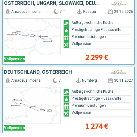
ÖSTERREICH, UNGARN, SLOWAKEI, DEUTSCHLAND
Amadeus Imperial
7 T
Passau
29.12.2026
Außergewöhnliche Küche
Prestigeträchtige Flussschiffe
Premium-Leistungen
Vollpension
2 299 €
Vollpension
DEUTSCHLAND, ÖSTERREICH
Amadeus Imperial
7 T
Nürnberg
30.11.2027
Außergewöhnliche Küche
Prestigeträchtige Flussschiffe
Premium-Leistungen
Vollpension
1 274 €
Vollpension