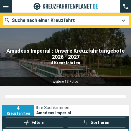
Suche nach einer Kreuzfahrt
Amadeus Imperial : Unsere Kreuzfahrtangebote
Unsere Ziele
2026 - 2027
4 Kreuzfahrten
Abfahrtsmonat
Häfen
Reedereien
weitere 13 Fotos
Suchen
4
Ihre Suchkriterien:
Amadeus Imperial
Kreuzfahrten
Filtern
Sortieren