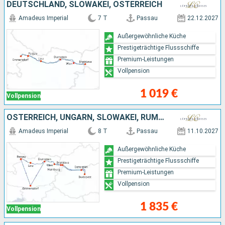
DEUTSCHLAND, SLOWAKEI, ÖSTERREICH
Amadeus Imperial
7 T
Passau
22.12.2027
Außergewöhnliche Küche
Prestigeträchtige Flussschiffe
Premium-Leistungen
Vollpension
1 019 €
Vollpension
ÖSTERREICH, UNGARN, SLOWAKEI, RUMÄNIEN, DEUTSCHLAND
Amadeus Imperial
8 T
Passau
11.10.2027
Außergewöhnliche Küche
Prestigeträchtige Flussschiffe
Premium-Leistungen
Vollpension
1 835 €
Vollpension