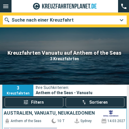
Suche nach einer Kreuzfahrt
Unsere Ziele
Kreuzfahrten Vanuatu auf Anthem of the Seas
3 Kreuzfahrten
Abfahrtsmonat
Häfen
Reedereien
3
Ihre Suchkriterien:
Suchen
Anthem of the Seas - Vanuatu
Kreuzfahrten
Filtern
Sortieren
AUSTRALIEN, VANUATU, NEUKALEDONIEN
Anthem of the Seas
10 T
Sydney
14.03.2027