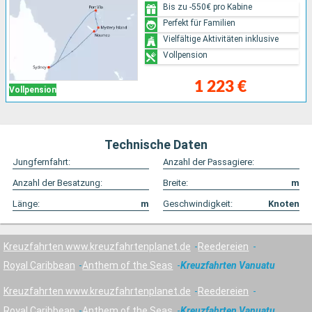
Bis zu -550€ pro Kabine
Perfekt für Familien
Vielfältige Aktivitäten inklusive
Vollpension
1 223 €
Vollpension
Technische Daten
Jungfernfahrt:
Anzahl der Passagiere:
Anzahl der Besatzung:
Breite:
m
Länge:
m
Geschwindigkeit:
Knoten
Kreuzfahrten www.kreuzfahrtenplanet.de
Reedereien
Royal Caribbean
Anthem of the Seas
Kreuzfahrten Vanuatu
Kreuzfahrten www.kreuzfahrtenplanet.de
Reedereien
Royal Caribbean
Anthem of the Seas
Kreuzfahrten Vanuatu