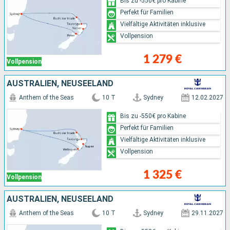
Bis zu -550€ pro Kabine
Perfekt für Familien
Vielfältige Aktivitäten inklusive
Vollpension
1 279 €
Vollpension
AUSTRALIEN, NEUSEELAND
Anthem of the Seas
10 T
Sydney
12.02.2027
Bis zu -550€ pro Kabine
Perfekt für Familien
Vielfältige Aktivitäten inklusive
Vollpension
1 325 €
Vollpension
AUSTRALIEN, NEUSEELAND
Anthem of the Seas
10 T
Sydney
29.11.2027