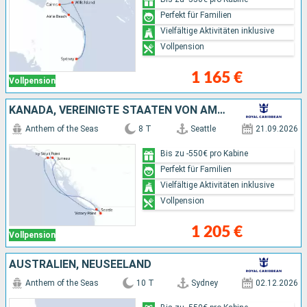
Perfekt für Familien
Vielfältige Aktivitäten inklusive
Vollpension
1 165 €
Vollpension
KANADA, VEREINIGTE STAATEN VON AMERIKA
Anthem of the Seas
8 T
Seattle
21.09.2026
Bis zu -550€ pro Kabine
Perfekt für Familien
Vielfältige Aktivitäten inklusive
Vollpension
1 205 €
Vollpension
AUSTRALIEN, NEUSEELAND
Anthem of the Seas
10 T
Sydney
02.12.2026