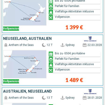
Bis zu -550€ pro Kabine
Perfekt für Familien
Vielfältige Aktivitäten inklusive
Vollpension
1 399 €
Vollpension
NEUSEELAND, AUSTRALIEN
Anthem of the Seas
12 T
Sydney
22.03.2028
Bis zu -550€ pro Kabine
Perfekt für Familien
Vielfältige Aktivitäten inklusive
Vollpension
1 489 €
Vollpension
AUSTRALIEN, NEUSEELAND
Anthem of the Seas
13 T
Sydney
28.01.2028