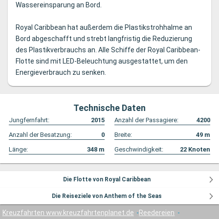
Wassereinsparung an Bord.
Royal Caribbean hat außerdem die Plastikstrohhalme an
Bord abgeschafft und strebt langfristig die Reduzierung
des Plastikverbrauchs an. Alle Schiffe der Royal Caribbean-
Flotte sind mit LED-Beleuchtung ausgestattet, um den
Energieverbrauch zu senken.
Technische Daten
Jungfernfahrt:
2015
Anzahl der Passagiere:
4200
Anzahl der Besatzung:
0
Breite:
49
m
Länge:
348
m
Geschwindigkeit:
22
Knoten
Die Flotte von Royal Caribbean
Die Reiseziele von Anthem of the Seas
Kreuzfahrten www.kreuzfahrtenplanet.de
Reedereien