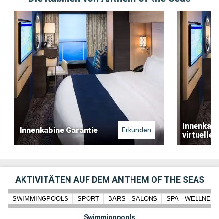
Innenkabi
Innenkabine Garantie
Erkunden
virtuelle
AKTIVITÄTEN AUF DEM ANTHEM OF THE SEAS
SWIMMINGPOOLS
SPORT
BARS - SALONS
SPA - WELLNES
Swimmingpools