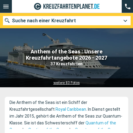
Suche nach einer Kreuzfahrt
Anthem of the Seas : Unsere
Unsere Ziele
Kreuzfahrtangebote 2026 - 2027
37 Kreuzfahrten
Abfahrtsmonat
Häfen
Reedereien
weitere 83 Fotos
Suchen
Die Anthem of the Seas ist ein Schiff der
Kreuzfahrtgesellschaft
Royal Caribbean
. In Dienst gestellt
im Jahr 2015, gehört die Anthem of the Seas zur Quantum-
Klasse. Sie ist das Schwesterschiff der
Quantum of the
Seas
, der
Ovation of the Seas
, der
Spectrum of the Seas