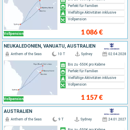
Perfekt für Familien
Vielfältige Aktivitäten inklusive
Vollpension
1 086 €
Vollpension
NEUKALEDONIEN, VANUATU, AUSTRALIEN
Anthem of the Seas
10 T
Sydney
02.04.2028
Bis zu -550€ pro Kabine
Perfekt für Familien
Vielfältige Aktivitäten inklusive
Vollpension
1 157 €
Vollpension
AUSTRALIEN
Anthem of the Seas
9 T
Sydney
24.01.2027
Bis zu -550€ pro Kabine