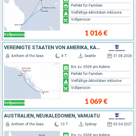
Perfekt für Familien
Vielfältige Aktivitäten inklusive
Vollpension
1 016 €
Vollpension
VEREINIGTE STAATEN VON AMERIKA, KANADA
Anthem of the Seas
8 T
Seattle
31.08.2026
Bis zu -550€ pro Kabine
Perfekt für Familien
Vielfältige Aktivitäten inklusive
Vollpension
1 069 €
Vollpension
AUSTRALIEN, NEUKALEDONIEN, VANUATU
Anthem of the Seas
10 T
Sydney
05.04.2027
Bis zu -550€ pro Kabine