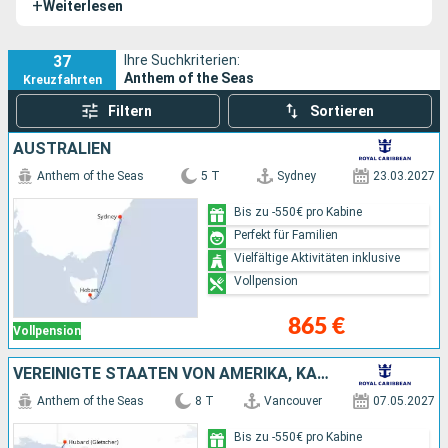
+
Weiterlesen
und der
Odyssey of the Seas
.
37
Ihre Suchkriterien:
Anthem of the Seas
Kreuzfahrten
Filtern
Sortieren
AUSTRALIEN
Anthem of the Seas
5 T
Sydney
23.03.2027
Bis zu -550€ pro Kabine
Perfekt für Familien
Vielfältige Aktivitäten inklusive
Vollpension
865 €
Vollpension
VEREINIGTE STAATEN VON AMERIKA, KANADA
Anthem of the Seas
8 T
Vancouver
07.05.2027
Bis zu -550€ pro Kabine