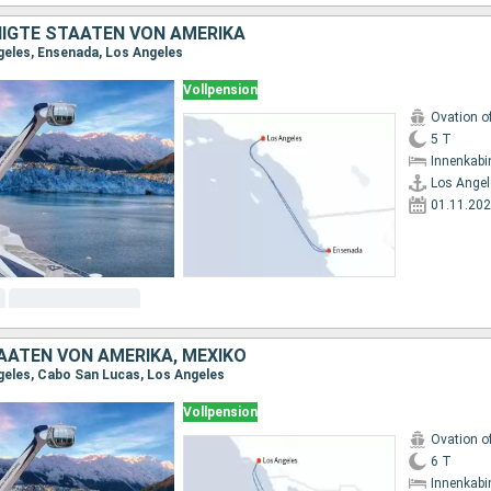
NIGTE STAATEN VON AMERIKA
geles, Ensenada, Los Angeles
Vollpension
Ovation o
5 T
Innenkabi
Los Angel
01.11.20
AATEN VON AMERIKA, MEXIKO
geles, Cabo San Lucas, Los Angeles
Vollpension
Ovation o
6 T
Innenkabi