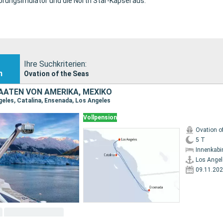
sprungsimulator und die North Star-Kapsel aus.
Ihre Suchkriterien:
n
Ovation of the Seas
AATEN VON AMERIKA, MEXIKO
geles, Catalina, Ensenada, Los Angeles
Vollpension
Ovation o
5 T
Innenkabi
Los Angel
09.11.20