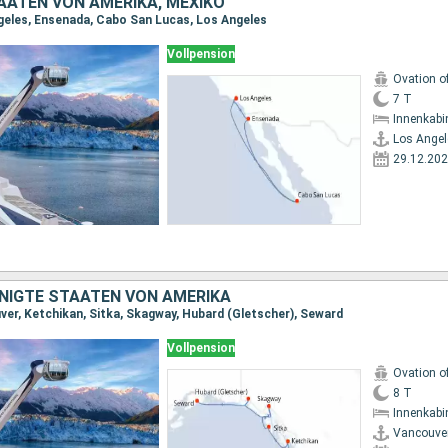
AATEN VON AMERIKA, MEXIKO
geles, Ensenada, Cabo San Lucas, Los Angeles
Vollpension
Ovation o
7 T
Innenkabi
Los Angel
29.12.20
INIGTE STAATEN VON AMERIKA
ver, Ketchikan, Sitka, Skagway, Hubard (Gletscher), Seward
Vollpension
Ovation o
8 T
Innenkabi
Vancouve