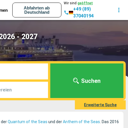
Wir sind
geöffnet
Abfahrten ab
+49 (89)
men
Deutschland
37040194
2026 - 2027
Suchen
reien
Erweiterte Suche
, der
Quantum of the Seas
und der
Anthem of the Seas
. Das 2016