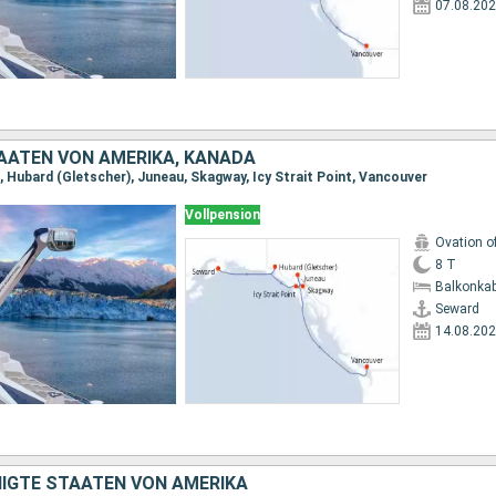
07.08.20
TAATEN VON AMERIKA, KANADA
, Hubard (Gletscher), Juneau, Skagway, Icy Strait Point, Vancouver
Vollpension
Ovation o
8 T
Balkonkab
Seward
14.08.20
NIGTE STAATEN VON AMERIKA