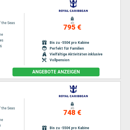
f the Seas
ab
795 €
ne
es
Bis zu -550€ pro Kabine
26
Perfekt für Familien
Vielfältige Aktivitäten inklusive
Vollpension
ANGEBOTE ANZEIGEN
f the Seas
ab
748 €
ne
r
Bis zu -550€ pro Kabine