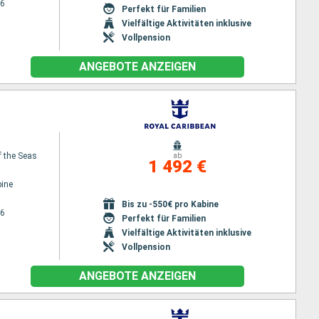
26
Perfekt für Familien
Vielfältige Aktivitäten inklusive
Vollpension
ANGEBOTE ANZEIGEN
f the Seas
ab
1 492 €
ine
Bis zu -550€ pro Kabine
26
Perfekt für Familien
Vielfältige Aktivitäten inklusive
Vollpension
ANGEBOTE ANZEIGEN