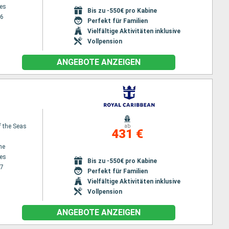
es
Bis zu -550€ pro Kabine
26
Perfekt für Familien
Vielfältige Aktivitäten inklusive
Vollpension
ANGEBOTE ANZEIGEN
f the Seas
ab
431 €
ne
es
Bis zu -550€ pro Kabine
27
Perfekt für Familien
Vielfältige Aktivitäten inklusive
Vollpension
ANGEBOTE ANZEIGEN