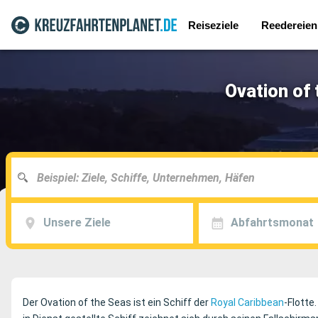
Reiseziele
Reedereien
Ovation of
Unsere Ziele
Abfahrtsmonat
Der Ovation of the Seas ist ein Schiff der
Royal Caribbean
-Flotte