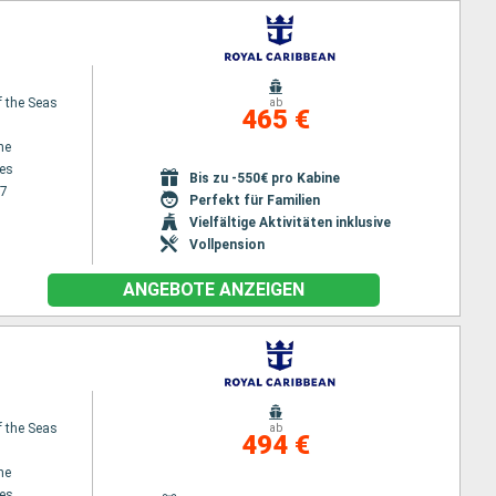
f the Seas
ab
465 €
ne
es
Bis zu -550€ pro Kabine
27
Perfekt für Familien
Vielfältige Aktivitäten inklusive
Vollpension
ANGEBOTE ANZEIGEN
f the Seas
ab
494 €
ne
es