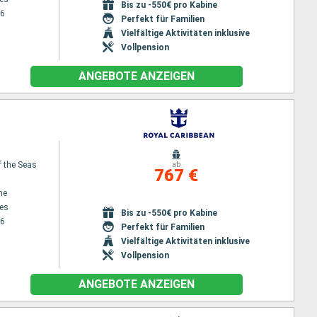
Bis zu -550€ pro Kabine
26
Perfekt für Familien
Vielfältige Aktivitäten inklusive
Vollpension
ANGEBOTE ANZEIGEN
f the Seas
ab
767 €
ne
es
Bis zu -550€ pro Kabine
26
Perfekt für Familien
Vielfältige Aktivitäten inklusive
Vollpension
ANGEBOTE ANZEIGEN