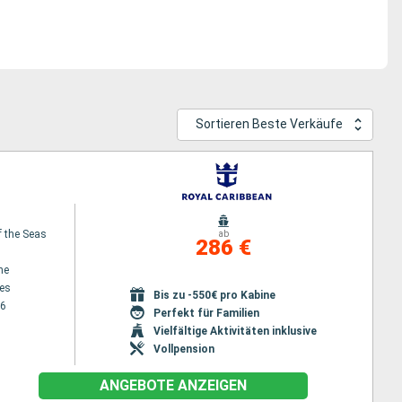
Sortieren Beste Verkäufe
f the Seas
ab
286 €
ne
es
Bis zu -550€ pro Kabine
26
Perfekt für Familien
Vielfältige Aktivitäten inklusive
Vollpension
ANGEBOTE ANZEIGEN