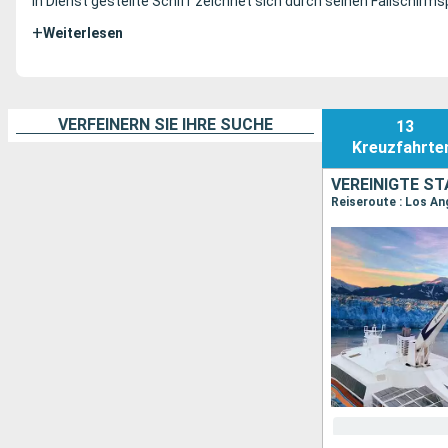
in Dienst gestellte Schiff zeichnet sich durch seinen Fallschirm
+
Weiterlesen
VERFEINERN SIE IHRE SUCHE
13
Kreuzfahrte
VEREINIGTE ST
Reiseroute : Los An