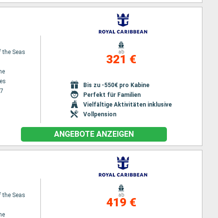
f the Seas
ab
321 €
ne
es
Bis zu -550€ pro Kabine
27
Perfekt für Familien
Vielfältige Aktivitäten inklusive
Vollpension
ANGEBOTE ANZEIGEN
f the Seas
ab
419 €
ne