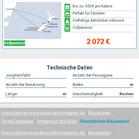
Bis zu -550€ pro Kabine
Perfekt für Familien
Vielfältige Aktivitäten inklusive
Vollpension
2 072 €
Vollpension
Technische Daten
Jungfernfahrt:
Anzahl der Passagiere:
Anzahl der Besatzung:
Breite:
m
Länge:
m
Geschwindigkeit:
Knoten
Kreuzfahrten www.kreuzfahrtenplanet.de
Reedereien
Royal Caribbean
Anthem of the Seas
Kreuzfahrten Neuseeland
Kreuzfahrten www.kreuzfahrtenplanet.de
Reedereien