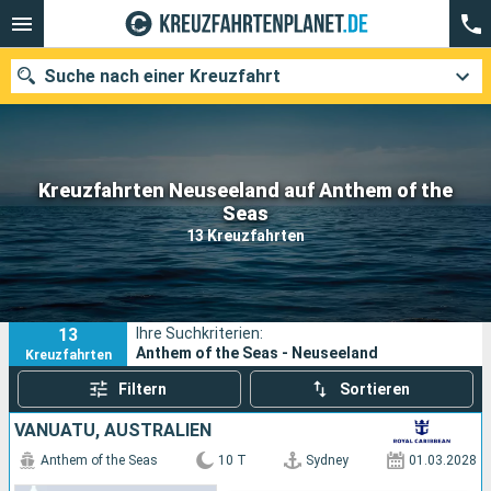
Suche nach einer Kreuzfahrt
Kreuzfahrten Neuseeland auf Anthem of the
Unsere Ziele
Seas
13 Kreuzfahrten
Abfahrtsmonat
Häfen
Reedereien
13
Ihre Suchkriterien:
Suchen
Anthem of the Seas - Neuseeland
Kreuzfahrten
Filtern
Sortieren
VANUATU, AUSTRALIEN
Anthem of the Seas
10 T
Sydney
01.03.2028