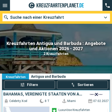
Suche nach einer Kreuzfahrt
Kreuzfahrten Antigua und Barbuda : Angebote
Unsere Ziele
und Aktionen 2026 - 2027
2 Kreuzfahrten
Abfahrtsmonat
Häfen
Reedereien
2
Ihre Suchkriterien:
Antigua und Barbuda
Kreuzfahrten
Suchen
Filtern
Sortieren
BAHAMAS, VEREINIGTE STAATEN VON AMERIKA, ANTIGUA UND BARBUDA
Celebrity Xcel
8 T
Miami
07.02.2027
Luxuriöse Kreuzfahrten