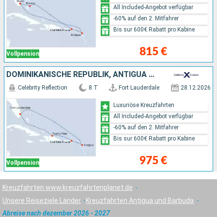
All Included-Angebot verfügbar
-60% auf den 2. Mitfahrer
Bis sur 600€ Rabatt pro Kabine
815 €
Vollpension
DOMINIKANISCHE REPUBLIK, ANTIGUA UND BARBUDA, VEREINIGTE STAATEN VON AMERIKA
Celebrity Reflection
8 T
Fort Lauderdale
28.12.2026
Luxuriöse Kreuzfahrten
All Included-Angebot verfügbar
-60% auf den 2. Mitfahrer
Bis sur 600€ Rabatt pro Kabine
975 €
Vollpension
Kreuzfahrten www.kreuzfahrtenplanet.de
Unsere Reiseziele Länder
Kreuzfahrten Antigua und Barbuda
Abreise nach dezember 2026 - 2027