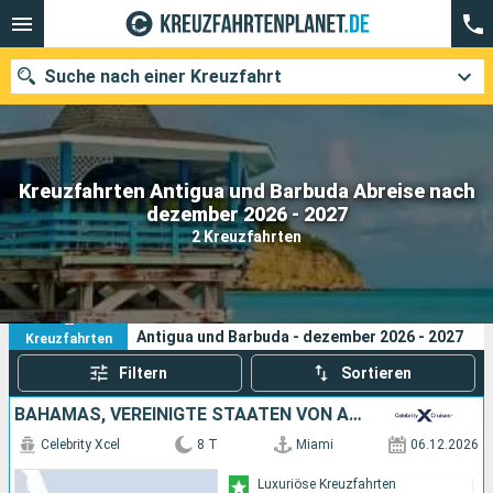
Suche nach einer Kreuzfahrt
Kreuzfahrten Antigua und Barbuda Abreise nach
Unsere Ziele
dezember 2026 - 2027
2 Kreuzfahrten
Abfahrtsmonat
Häfen
Reedereien
2
Ihre Suchkriterien:
Antigua und Barbuda - dezember 2026 - 2027
Kreuzfahrten
Suchen
Filtern
Sortieren
BAHAMAS, VEREINIGTE STAATEN VON AMERIKA, ANTIGUA UND BARBUDA
Celebrity Xcel
8 T
Miami
06.12.2026
Luxuriöse Kreuzfahrten