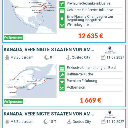
Premium-Getränke inklusive
Gebühren für Service inklusive
Eine Flasche Champagner zur
Begrüßung inbegriffen
Wi-fi inbegriffen
12 635 €
Vollpension
KANADA, VEREINIGTE STAATEN VON AMERIKA
MS Zuiderdam
8 T
Québec City
11.09.2027
Exklusive Unterhaltung an Bord
Raffinierte Küche
Premium-Erfahrung
Vollpension
1 669 €
Vollpension
KANADA, VEREINIGTE STAATEN VON AMERIKA
MS Zuiderdam
15 T
Québec City
16.10.2027