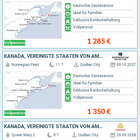
Deutscher Gästeservice
Ideal für Familien
Exklusive Bordunterhaltung
Vollpension
1 285 €
Vollpension
KANADA, VEREINIGTE STAATEN VON AMERIKA
Norwegian Pearl
11 T
Québec City
09.10.2027
Deutscher Gästeservice
Ideal für Familien
Exklusive Bordunterhaltung
Vollpension
1 350 €
Vollpension
KANADA, VEREINIGTE STAATEN VON AMERIKA
Queen Mary 2
8 T
Québec City
29.09.2028