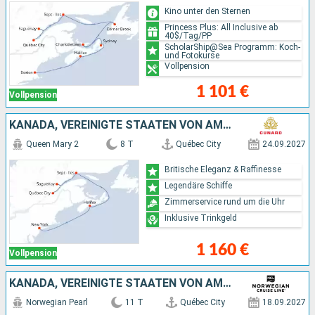
Kino unter den Sternen
Princess Plus: All Inclusive ab
40$/Tag/PP
ScholarShip@Sea Programm: Koch-
und Fotokurse
Vollpension
1 101 €
Vollpension
KANADA, VEREINIGTE STAATEN VON AMERIKA
Queen Mary 2
8 T
Québec City
24.09.2027
Britische Eleganz & Raffinesse
Legendäre Schiffe
Zimmerservice rund um die Uhr
Inklusive Trinkgeld
1 160 €
Vollpension
KANADA, VEREINIGTE STAATEN VON AMERIKA
Norwegian Pearl
11 T
Québec City
18.09.2027