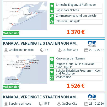
Britische Eleganz & Raffinesse
Legendäre Schiffe
Zimmerservice rund um die Uhr
Inklusive Trinkgeld
1 370 €
Vollpension
KANADA, VEREINIGTE STAATEN VON AMERIKA
Caribbean Princess
14 T
Québec City
29.10.2027
Kino unter den Sternen
Princess Plus: All Inclusive ab
40$/Tag/PP
ScholarShip@Sea Programm: Koch-
und Fotokurse
Vollpension
1 526 €
Vollpension
KANADA, VEREINIGTE STAATEN VON AMERIKA, BAHAMAS
Sapphire princess
15 T
Québec City
23.10.2026