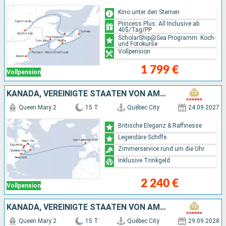
Kino unter den Sternen
Princess Plus: All Inclusive ab
40$/Tag/PP
ScholarShip@Sea Programm: Koch-
und Fotokurse
Vollpension
1 799 €
Vollpension
KANADA, VEREINIGTE STAATEN VON AMERIKA
Queen Mary 2
15 T
Québec City
24.09.2027
Britische Eleganz & Raffinesse
Legendäre Schiffe
Zimmerservice rund um die Uhr
Inklusive Trinkgeld
2 240 €
Vollpension
KANADA, VEREINIGTE STAATEN VON AMERIKA
Queen Mary 2
15 T
Québec City
29.09.2028