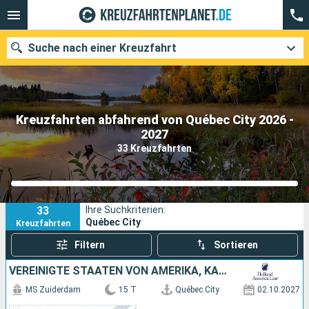
Suche nach einer Kreuzfahrt
Kreuzfahrten abfahrend von Québec City 2026 -
Unsere Ziele
2027
33 Kreuzfahrten
Abfahrtsmonat
Häfen
Reedereien
33
Ihre Suchkriterien:
Suchen
Québec City
Kreuzfahrten
Filtern
Sortieren
VEREINIGTE STAATEN VON AMERIKA, KANADA
MS Zuiderdam
15 T
Québec City
02.10.2027