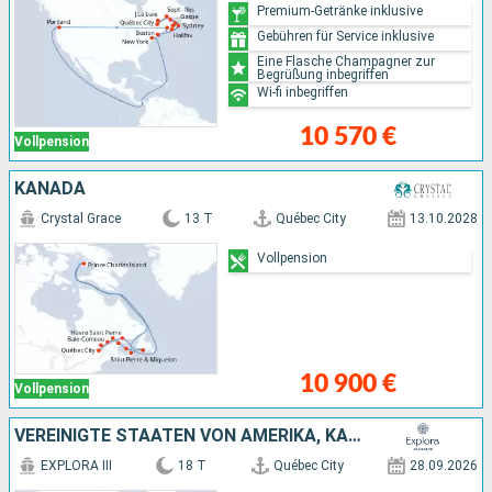
Premium-Getränke inklusive
Gebühren für Service inklusive
Eine Flasche Champagner zur
Begrüßung inbegriffen
Wi-fi inbegriffen
10 570 €
Vollpension
KANADA
Crystal Grace
13 T
Québec City
13.10.2028
Vollpension
10 900 €
Vollpension
VEREINIGTE STAATEN VON AMERIKA, KANADA
EXPLORA III
18 T
Québec City
28.09.2026