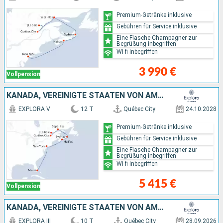
Premium-Getränke inklusive
Gebühren für Service inklusive
Eine Flasche Champagner zur
Begrüßung inbegriffen
Wi-fi inbegriffen
3 990 €
Vollpension
KANADA, VEREINIGTE STAATEN VON AMERIKA
EXPLORA V
12 T
Québec City
24.10.2028
Premium-Getränke inklusive
Gebühren für Service inklusive
Eine Flasche Champagner zur
Begrüßung inbegriffen
Wi-fi inbegriffen
5 415 €
Vollpension
KANADA, VEREINIGTE STAATEN VON AMERIKA
EXPLORA III
10 T
Québec City
28.09.2026