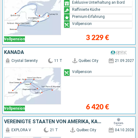
Exklusive Unterhaltung an Bord
Raffinierte Küche
Premium-Erfahrung
Vollpension
3 229 €
Vollpension
KANADA
Crystal Serenity
11 T
Québec City
21.09.2027
Vollpension
6 420 €
Vollpension
VEREINIGTE STAATEN VON AMERIKA, KANADA
EXPLORA V
21 T
Québec City
04.10.2028