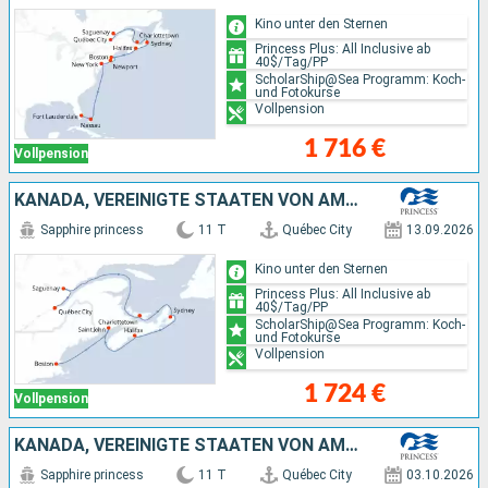
Kino unter den Sternen
Princess Plus: All Inclusive ab
40$/Tag/PP
ScholarShip@Sea Programm: Koch-
und Fotokurse
Vollpension
1 716 €
Vollpension
KANADA, VEREINIGTE STAATEN VON AMERIKA
Sapphire princess
11 T
Québec City
13.09.2026
Kino unter den Sternen
Princess Plus: All Inclusive ab
40$/Tag/PP
ScholarShip@Sea Programm: Koch-
und Fotokurse
Vollpension
1 724 €
Vollpension
KANADA, VEREINIGTE STAATEN VON AMERIKA
Sapphire princess
11 T
Québec City
03.10.2026