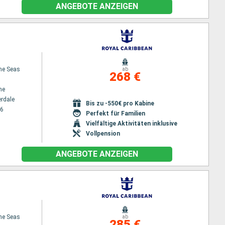
ANGEBOTE ANZEIGEN
the Seas
ab
268 €
ne
erdale
Bis zu -550€ pro Kabine
26
Perfekt für Familien
Vielfältige Aktivitäten inklusive
Vollpension
ANGEBOTE ANZEIGEN
the Seas
ab
285 €