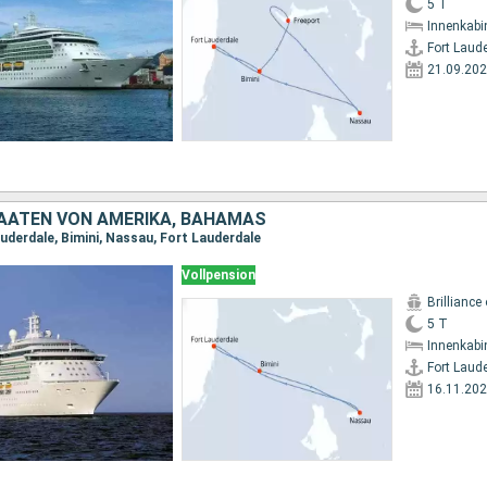
5 T
Innenkabi
Fort Laud
21.09.20
TAATEN VON AMERIKA, BAHAMAS
auderdale, Bimini, Nassau, Fort Lauderdale
Vollpension
Brilliance
5 T
Innenkabi
Fort Laud
16.11.20