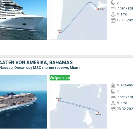
5 T
Innenkabi
Miami
11.11.20
TAATEN VON AMERIKA, BAHAMAS
 Nassau, Ocean cay MSC marine reserve, Miami
Vollpension
MSC Seas
5 T
Innenkabi
Miami
08.02.20