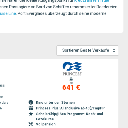
erne Hafen der ideale Ausgangspunkt für
Kreuzfahrten in die
llionen Passagiere an Bord von Schiffen renommierter Reedereien
uise Line
. Port Everglades überzeugt durch seine moderne
Sortieren Beste Verkäufe
ab
cess
641 €
ne
erdale
Kino unter den Sternen
26
Princess Plus: All Inclusive ab 40$/Tag/PP
ScholarShip@Sea Programm: Koch- und
Fotokurse
Vollpension