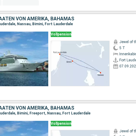
TAATEN VON AMERIKA, BAHAMAS
auderdale, Nassau, Bimini, Fort Lauderdale
Vollpension
Jewel of 
5 T
Innenkabi
Fort Laud
07.09.20
TAATEN VON AMERIKA, BAHAMAS
uderdale, Bimini, Freeport, Nassau, Fort Lauderdale
Vollpension
Jewel of 