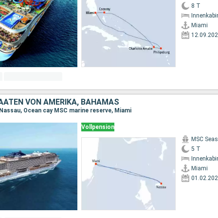
8 T
Innenkabi
Miami
12.09.20
TAATEN VON AMERIKA, BAHAMAS
 Nassau, Ocean cay MSC marine reserve, Miami
Vollpension
MSC Seas
5 T
Innenkabi
Miami
01.02.20