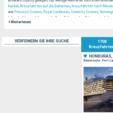
Broward County gelegen, nur wenige Kilometer vom international
Karibik
,
Kreuzfahrten auf die Bahamas
,
Kreuzfahrten nach Mexik
wie
Princess Cruises
,
Royal Caribbean
,
Celebrity Cruises
,
Norwegi
Infrastruktur und die unmittelbare Nähe zu den Sehenswürdigkei
+
Weiterlesen
VERFEINERN SIE IHRE SUCHE
1708
Kreuzfahrte
HONDURAS, 
Reiseroute : Fort L