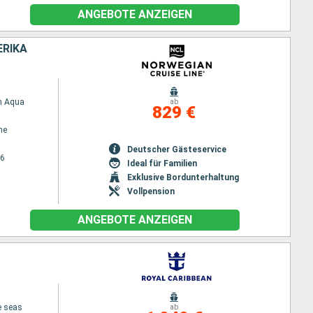
ANGEBOTE ANZEIGEN
ERIKA
n Aqua
ab
829 €
ne
Deutscher Gästeservice
26
Ideal für Familien
Exklusive Bordunterhaltung
Vollpension
ANGEBOTE ANZEIGEN
e seas
ab