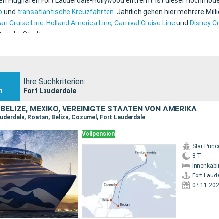
en Flughafen Fort Lauderdale-Hollywood entfernt, ist dieser hochmod
o
und
transatlantische Kreuzfahrten
. Jährlich gehen hier mehrere Mi
an Cruise Line
,
Holland America Line
,
Carnival Cruise Line
und
Disney Cr
ten der Stadt.
Ihre Suchkriterien:
n
Fort Lauderdale
BELIZE, MEXIKO, VEREINIGTE STAATEN VON AMERIKA
auderdale, Roatan, Belize, Cozumel, Fort Lauderdale
Vollpension
Star Prin
8 T
Innenkabi
Fort Laud
07.11.20