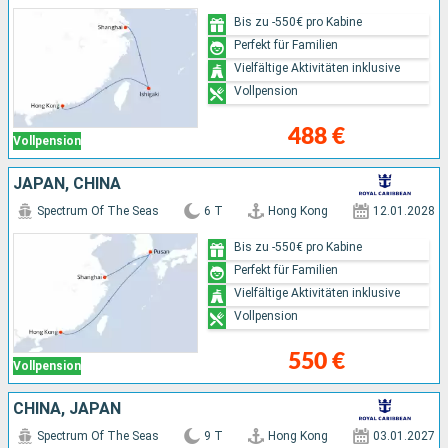
Bis zu -550€ pro Kabine
Perfekt für Familien
Vielfältige Aktivitäten inklusive
Vollpension
488 €
Vollpension
JAPAN, CHINA
Spectrum Of The Seas
6 T
Hong Kong
12.01.2028
Bis zu -550€ pro Kabine
Perfekt für Familien
Vielfältige Aktivitäten inklusive
Vollpension
550 €
Vollpension
CHINA, JAPAN
Spectrum Of The Seas
9 T
Hong Kong
03.01.2027