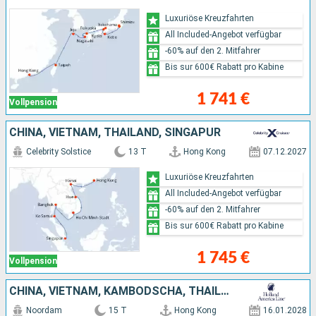
Luxuriöse Kreuzfahrten
All Included-Angebot verfügbar
-60% auf den 2. Mitfahrer
Bis sur 600€ Rabatt pro Kabine
1 741 €
Vollpension
CHINA, VIETNAM, THAILAND, SINGAPUR
Celebrity Solstice
13 T
Hong Kong
07.12.2027
Luxuriöse Kreuzfahrten
All Included-Angebot verfügbar
-60% auf den 2. Mitfahrer
Bis sur 600€ Rabatt pro Kabine
1 745 €
Vollpension
CHINA, VIETNAM, KAMBODSCHA, THAILAND, SINGAPUR
Noordam
15 T
Hong Kong
16.01.2028