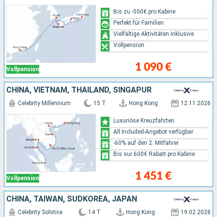
Bis zu -550€ pro Kabine
Perfekt für Familien
Vielfältige Aktivitäten inklusive
Vollpension
1 090 €
Vollpension
CHINA, VIETNAM, THAILAND, SINGAPUR
Celebrity Millennium
15 T
Hong Kong
12.11.2026
Luxuriöse Kreuzfahrten
All Included-Angebot verfügbar
-60% auf den 2. Mitfahrer
Bis sur 600€ Rabatt pro Kabine
1 451 €
Vollpension
CHINA, TAIWAN, SÜDKOREA, JAPAN
Celebrity Solstice
14 T
Hong Kong
19.02.2028