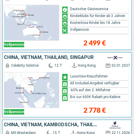
Deutscher Gästeservice
Kinderklubs für Kinder ab 3 Jahren
Kostenlose Kinder bis 18 Jahre
Vollpension
2 499 €
Vollpension
CHINA, VIETNAM, THAILAND, SINGAPUR
Celebrity Solstice
12 T
Hong Kong
02.01.2027
Luxuriöse Kreuzfahrten
All Included-Angebot verfügbar
-60% auf den 2. Mitfahrer
Bis sur 600€ Rabatt pro Kabine
2 778 €
Vollpension
CHINA, VIETNAM, KAMBODSCHA, THAILAND, SINGAPUR
MS Westerdam
15 T
Hong Kong
22.11.2026