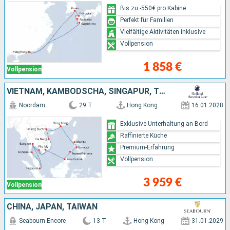
Bis zu -550€ pro Kabine
Perfekt für Familien
Vielfältige Aktivitäten inklusive
Vollpension
1 858 €
Vollpension
VIETNAM, KAMBODSCHA, SINGAPUR, THAILAND, MALAYSIA, PHILIPPINEN, CHINA
Noordam
29 T
Hong Kong
16.01.2028
Exklusive Unterhaltung an Bord
Raffinierte Küche
Premium-Erfahrung
Vollpension
3 959 €
Vollpension
CHINA, JAPAN, TAIWAN
Seabourn Encore
13 T
Hong Kong
31.01.2029