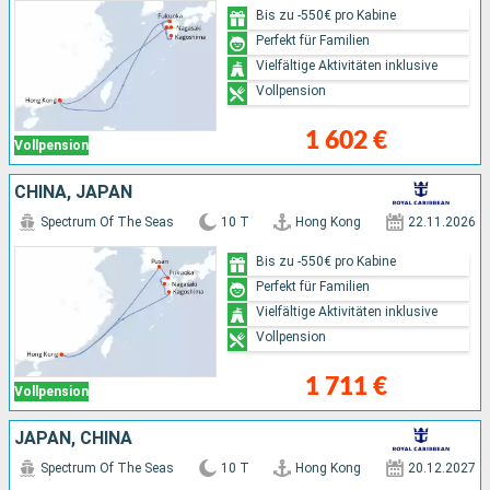
Bis zu -550€ pro Kabine
Perfekt für Familien
Vielfältige Aktivitäten inklusive
Vollpension
1 602 €
Vollpension
CHINA, JAPAN
Spectrum Of The Seas
10 T
Hong Kong
22.11.2026
Bis zu -550€ pro Kabine
Perfekt für Familien
Vielfältige Aktivitäten inklusive
Vollpension
1 711 €
Vollpension
JAPAN, CHINA
Spectrum Of The Seas
10 T
Hong Kong
20.12.2027