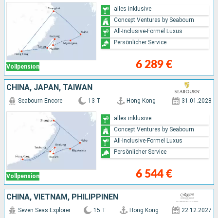
alles inklusive
Concept Ventures by Seabourn
All-Inclusive-Formel Luxus
Persönlicher Service
6 289 €
Vollpension
CHINA, JAPAN, TAIWAN
Seabourn Encore
13 T
Hong Kong
31.01.2028
alles inklusive
Concept Ventures by Seabourn
All-Inclusive-Formel Luxus
Persönlicher Service
6 544 €
Vollpension
CHINA, VIETNAM, PHILIPPINEN
Seven Seas Explorer
15 T
Hong Kong
22.12.2027