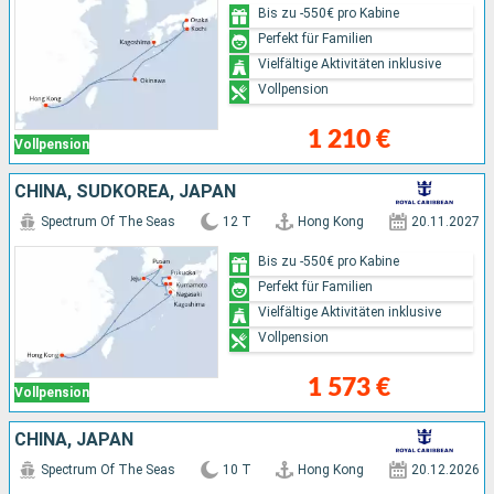
Bis zu -550€ pro Kabine
Perfekt für Familien
Vielfältige Aktivitäten inklusive
Vollpension
1 210 €
Vollpension
CHINA, SÜDKOREA, JAPAN
Spectrum Of The Seas
12 T
Hong Kong
20.11.2027
Bis zu -550€ pro Kabine
Perfekt für Familien
Vielfältige Aktivitäten inklusive
Vollpension
1 573 €
Vollpension
CHINA, JAPAN
Spectrum Of The Seas
10 T
Hong Kong
20.12.2026