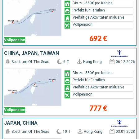
Bis zu -550€ pro Kabine
Perfekt für Familien
Vielfältige Aktivitäten inklusive
Vollpension
692 €
Vollpension
CHINA, JAPAN, TAIWAN
Spectrum Of The Seas
6 T
Hong Kong
06.12.2026
Bis zu -550€ pro Kabine
Perfekt für Familien
Vielfältige Aktivitäten inklusive
Vollpension
777 €
Vollpension
JAPAN, CHINA
Spectrum Of The Seas
10 T
Hong Kong
03.01.2028