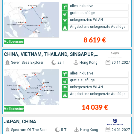
alles inklusive
gratis ausflüge
unbegrenztes WLAN
Angebotene unbegrenzte Ausflüge
8 619 €
Vollpension
CHINA, VIETNAM, THAILAND, SINGAPUR, MALAYSIA, PHILIPPINEN
Seven Seas Explorer
23 T
Hong Kong
30.11.2027
alles inklusive
gratis ausflüge
unbegrenztes WLAN
Angebotene unbegrenzte Ausflüge
14 039 €
Vollpension
JAPAN, CHINA
Spectrum Of The Seas
5 T
Hong Kong
24.01.2027