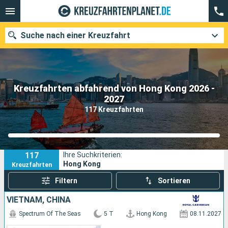
Suche nach einer Kreuzfahrt
Kreuzfahrten abfahrend von Hong Kong 2026 -
Unsere Ziele
2027
117 Kreuzfahrten
Abfahrtsmonat
Häfen
Reedereien
117
Ihre Suchkriterien:
Suchen
Hong Kong
Kreuzfahrten
Filtern
Sortieren
VIETNAM, CHINA
Spectrum Of The Seas
5 T
Hong Kong
08.11.2027