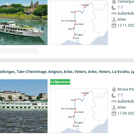
Camargu
7 T
Außenkab
Arles
12.11.20
ollonges, Tain-L'Hermitage, Avignon, Arles, Viviers, Arles, Viviers, La Voulte, L
Vollpension
Rhone Pri
7 T
Außenkab
Arles
17.08.20