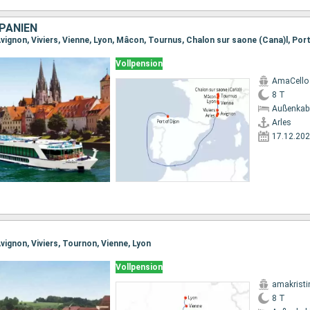
PANIEN
Avignon, Viviers, Vienne, Lyon, Mâcon, Tournus, Chalon sur saone (Cana)l, Port
Vollpension
AmaCello
8 T
Außenkab
Arles
17.12.20
Avignon, Viviers, Tournon, Vienne, Lyon
Vollpension
amakristi
8 T