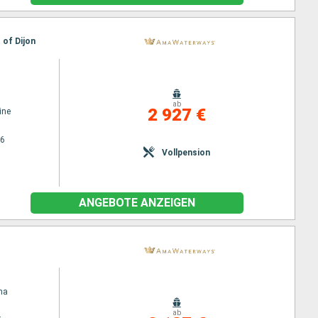
 of Dijon
ab
2 927 €
ine
26
Vollpension
ANGEBOTE ANZEIGEN
na
ab