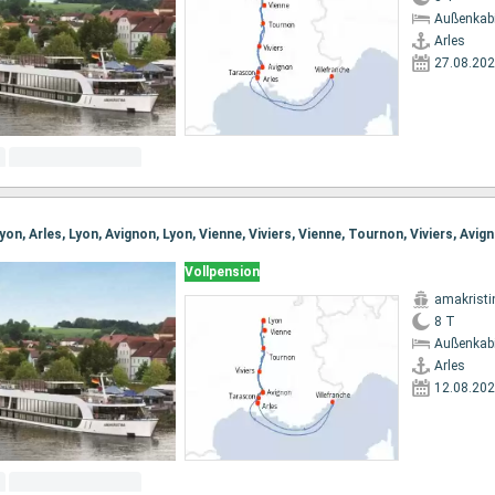
Außenkab
Arles
27.08.20
Vollpension
amakristi
8 T
Außenkab
Arles
12.08.20