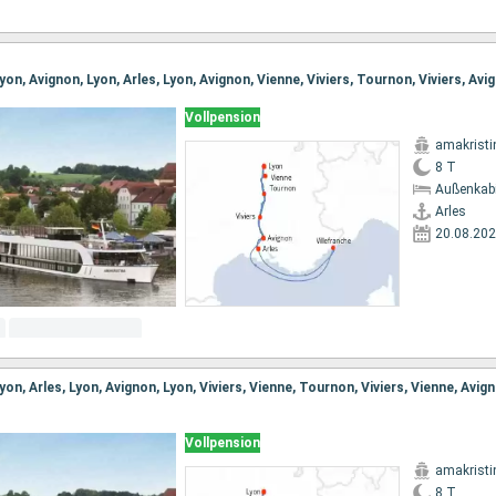
Vollpension
amakristi
8 T
Außenkab
Arles
20.08.20
Vollpension
amakristi
8 T