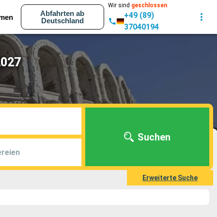
Wir sind
geschlossen
Abfahrten ab
+49 (89)
men
Deutschland
37040194
2027
Suchen
reien
Erweiterte Suche