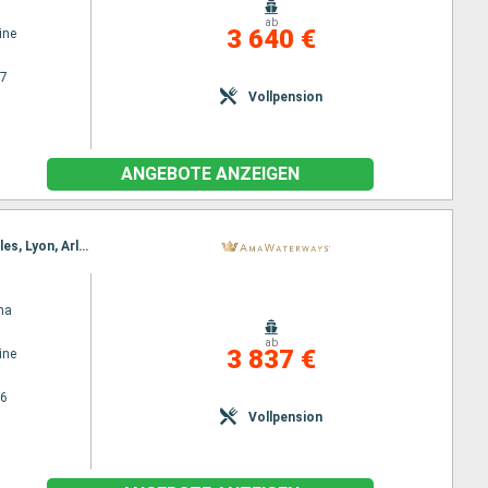
ab
3 640 €
ine
27
Vollpension
ANGEBOTE ANZEIGEN
Reiseroute : Arles, Lyon, Arles, Lyon, Avignon, Vienne, Viviers, Tournon, Viviers, Vienne, Avignon, Arles, Lyon, Arles
na
ab
3 837 €
ine
26
Vollpension