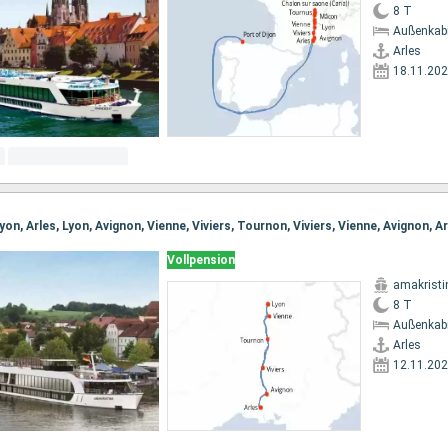
8 T
Außenkab
Arles
18.11.20
Vollpension
amakristi
8 T
Außenkab
Arles
12.11.20