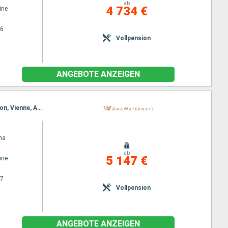
ab
4 734 €
ine
26
Vollpension
ANGEBOTE ANZEIGEN
Reiseroute : Arles, Lyon, Arles, Lyon, Avignon, Lyon, Vienne, Viviers, Vienne, Tournon, Viviers, Avignon, Vienne, Arles, Lyon, Tarascon, Arles, Villefranche, Lyon, Avignon, Arles
na
ab
5 147 €
ine
27
Vollpension
ANGEBOTE ANZEIGEN