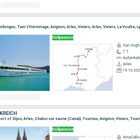
ollonges, Tain-L'Hermitage, Avignon, Arles, Viviers, Arles, Viviers, La Voulte, L
Vollpension
Van Gogh
7 T
Außenkab
Arles
19.10.20
KREICH
Vollpension
AmaCello