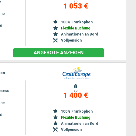
e
ab
1 053 €
ine
100% Frankophon
26
Flexible Buchung
Animationen an Bord
Vollpension
ANGEBOTE ANZEIGEN
yon
ncess
ab
1 400 €
ine
100% Frankophon
26
Flexible Buchung
Animationen an Bord
Vollpension