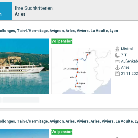
Ihre Suchkriterien:
n
Arles
ollonges, Tain-L'Hermitage, Avignon, Arles, Viviers, La Voulte, Lyon
Vollpension
Mistral
7 T
Außenkab
Arles
21.11.20
ollonges, Tain-L'Hermitage, Avignon, Arles, Viviers, Arles, Viviers, La Voulte, L
Vollpension