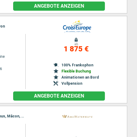
ANGEBOTE ANZEIGEN
yon
ab
1 875 €
ine
100% Frankophon
26
Flexible Buchung
Animationen an Bord
Vollpension
ANGEBOTE ANZEIGEN
Reiseroute : Arles, Port of Dijon, Arles, Chalon sur saone (Cana)l, Tournus, Avignon, Viviers, Tournus, Mâcon, Vienne, Mâcon, Lyon, Tournon, Lyon, Vienne, Mâcon, Tournus, Vienne, Viviers, Lyon, Avignon, Chalon sur saone (Cana)l, Arles, Port of Dijon, Arles