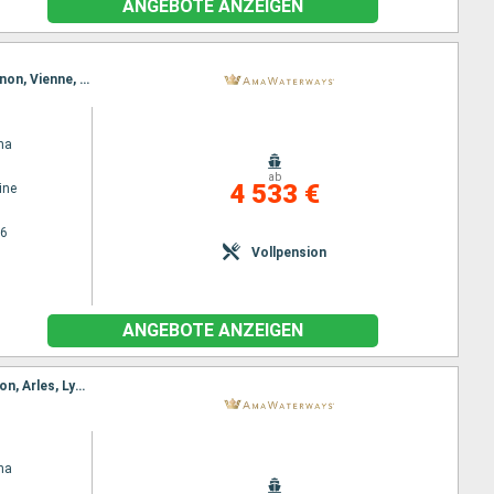
ANGEBOTE ANZEIGEN
Reiseroute : Arles, Lyon, Avignon, Lyon, Arles, Lyon, Avignon, Vienne, Viviers, Tournon, Viviers, Avignon, Vienne, Lyon, Arles, Villefranche, Lyon, Arles
na
ab
4 533 €
ine
26
Vollpension
ANGEBOTE ANZEIGEN
Reiseroute : Arles, Lyon, Arles, Lyon, Avignon, Lyon, Viviers, Vienne, Tournon, Viviers, Vienne, Avignon, Arles, Lyon, Villefranche, Arles, Tarascon, Avignon, Lyon, Arles
na