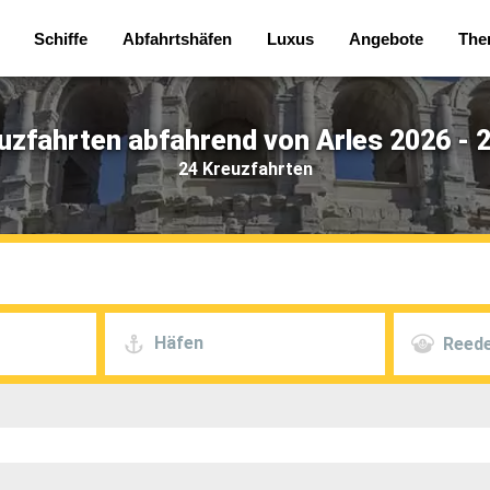
Schiffe
Abfahrtshäfen
Luxus
Angebote
The
uzfahrten abfahrend von Arles 2026 - 
24 Kreuzfahrten
Häfen
Reede