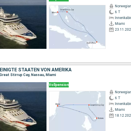
Norwegia
6 T
Innenkabi
Miami
23.11.20
EINIGTE STAATEN VON AMERIKA
 Great Stirrup Cay, Nassau, Miami
Vollpension
Norwegia
6 T
Innenkabi
Miami
18.12.20