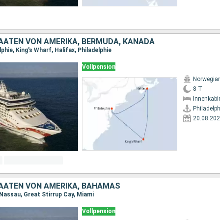
TAATEN VON AMERIKA, BERMUDA, KANADA
phie, King's Wharf, Halifax, Philadelphie
Vollpension
Norwegia
8 T
Innenkabi
Philadelph
20.08.20
TAATEN VON AMERIKA, BAHAMAS
 Nassau, Great Stirrup Cay, Miami
Vollpension