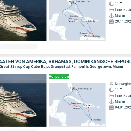
11 T
Innenkabi
Miami
28.11.20
 Great Stirrup Cay, Cabo Rojo, Oranjestad, Falmouth, Georgetown, Miami
Vollpension
Norwegia
11 T
Innenkabi
Miami
04.01.20