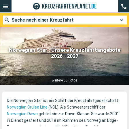
Suche nach einer Kreuzfahrt
Norwegian Star : Unsere Kreuzfahrtangebote
Unsere Ziele
2026 - 2027
49 Kreuzfahrten
Abfahrtsmonat
Häfen
Reedereien
weitere 33 Fotos
Suchen
Die Norwegian Star ist ein Schiff der Kreuzfahrtgesellschaft
Norwegian Cruise Line
(NCL). Als Schwesterschiff der
Norwegian Dawn
gehört sie zur Dawn-Klasse. Sie wurde 2001
in Dienst gestellt und 2018 im Rahmen des Norwegian Edge-
Programms renoviert, um die öffentlichen Bereiche zu