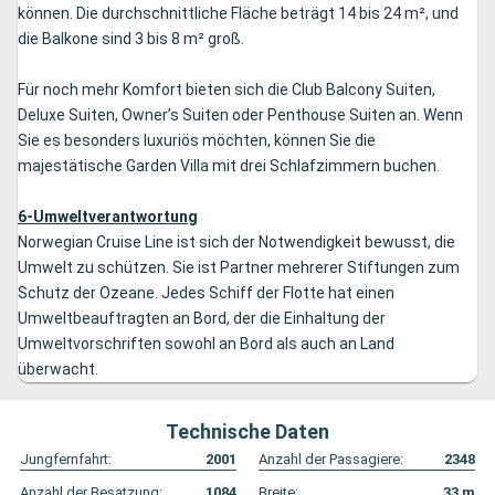
können. Die durchschnittliche Fläche beträgt 14 bis 24 m², und
die Balkone sind 3 bis 8 m² groß.
Für noch mehr Komfort bieten sich die Club Balcony Suiten,
Deluxe Suiten, Owner’s Suiten oder Penthouse Suiten an. Wenn
Sie es besonders luxuriös möchten, können Sie die
majestätische Garden Villa mit drei Schlafzimmern buchen.
6-Umweltverantwortung
Norwegian Cruise Line ist sich der Notwendigkeit bewusst, die
Umwelt zu schützen. Sie ist Partner mehrerer Stiftungen zum
Schutz der Ozeane. Jedes Schiff der Flotte hat einen
Umweltbeauftragten an Bord, der die Einhaltung der
Umweltvorschriften sowohl an Bord als auch an Land
überwacht.
Technische Daten
Jungfernfahrt:
2001
Anzahl der Passagiere:
2348
Anzahl der Besatzung:
1084
Breite:
33
m