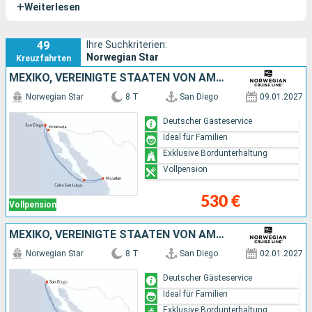
+
Weiterlesen
verbessern.
49
Ihre Suchkriterien:
Norwegian Star
Kreuzfahrten
MEXIKO, VEREINIGTE STAATEN VON AMERIKA
Norwegian Star
8 T
San Diego
09.01.2027
Deutscher Gästeservice
Ideal für Familien
Exklusive Bordunterhaltung
Vollpension
530 €
Vollpension
MEXIKO, VEREINIGTE STAATEN VON AMERIKA
Norwegian Star
8 T
San Diego
02.01.2027
Deutscher Gästeservice
Ideal für Familien
Exklusive Bordunterhaltung