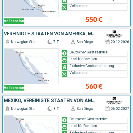
Vollpension
550 €
Vollpension
VEREINIGTE STAATEN VON AMERIKA, MEXIKO
Norwegian Star
7 T
San Diego
20.12.2026
Deutscher Gästeservice
Ideal für Familien
Exklusive Bordunterhaltung
Vollpension
560 €
Vollpension
MEXIKO, VEREINIGTE STAATEN VON AMERIKA
Norwegian Star
8 T
San Diego
06.02.2027
Deutscher Gästeservice
Ideal für Familien
Exklusive Bordunterhaltung