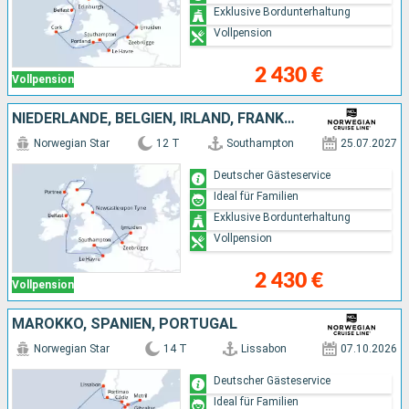
Exklusive Bordunterhaltung
Vollpension
2 430 €
Vollpension
NIEDERLANDE, BELGIEN, IRLAND, FRANKREICH
Norwegian Star
12 T
Southampton
25.07.2027
Deutscher Gästeservice
Ideal für Familien
Exklusive Bordunterhaltung
Vollpension
2 430 €
Vollpension
MAROKKO, SPANIEN, PORTUGAL
Norwegian Star
14 T
Lissabon
07.10.2026
Deutscher Gästeservice
Ideal für Familien