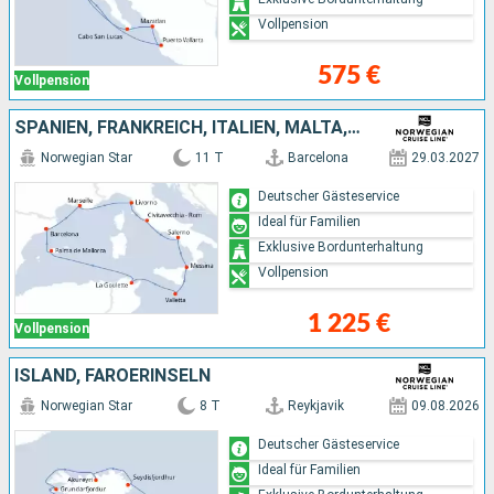
Vollpension
575 €
Vollpension
SPANIEN, FRANKREICH, ITALIEN, MALTA, TUNESIEN
Norwegian Star
11 T
Barcelona
29.03.2027
Deutscher Gästeservice
Ideal für Familien
Exklusive Bordunterhaltung
Vollpension
1 225 €
Vollpension
ISLAND, FÄRÖERINSELN
Norwegian Star
8 T
Reykjavik
09.08.2026
Deutscher Gästeservice
Ideal für Familien