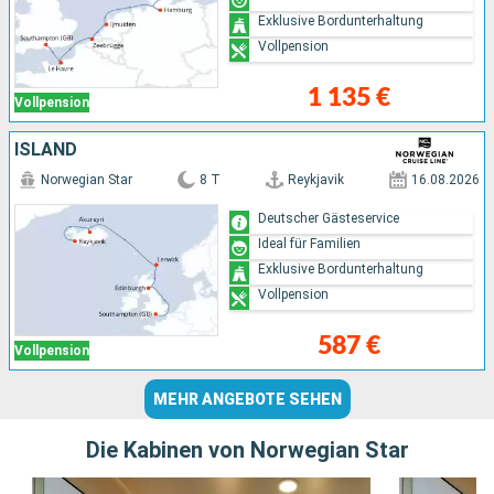
Exklusive Bordunterhaltung
Vollpension
1 135 €
Vollpension
ISLAND
Norwegian Star
8 T
Reykjavik
16.08.2026
Deutscher Gästeservice
Ideal für Familien
Exklusive Bordunterhaltung
Vollpension
587 €
Vollpension
MEHR ANGEBOTE SEHEN
Die Kabinen von Norwegian Star