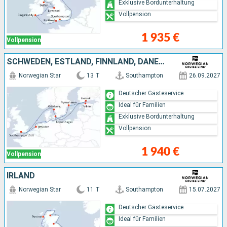
Exklusive Bordunterhaltung
Vollpension
1 935 €
Vollpension
SCHWEDEN, ESTLAND, FINNLAND, DÄNEMARK, NIEDERLANDE
Norwegian Star
13 T
Southampton
26.09.2027
Deutscher Gästeservice
Ideal für Familien
Exklusive Bordunterhaltung
Vollpension
1 940 €
Vollpension
IRLAND
Norwegian Star
11 T
Southampton
15.07.2027
Deutscher Gästeservice
Ideal für Familien