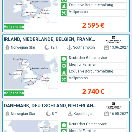
Exklusive Bordunterhaltung
Vollpension
2 595 €
Vollpension
IRLAND, NIEDERLANDE, BELGIEN, FRANKREICH
Norwegian Star
12 T
Southampton
13.06.2027
Deutscher Gästeservice
Ideal für Familien
Exklusive Bordunterhaltung
Vollpension
2 740 €
Vollpension
DÄNEMARK, DEUTSCHLAND, NIEDERLANDE, BELGIEN, FRANKREICH
Norwegian Star
8 T
Kopenhagen
16.05.2027
Deutscher Gästeservice
Ideal für Familien