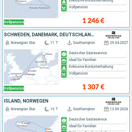
Exklusive Bordunterhaltung
Vollpension
1 246 €
Vollpension
SCHWEDEN, DÄNEMARK, DEUTSCHLAND, NIEDERLANDE, BELGIEN, FRANKREICH
Norwegian Star
11 T
Southampton
29.04.2027
Deutscher Gästeservice
Ideal für Familien
Exklusive Bordunterhaltung
Vollpension
1 307 €
Vollpension
ISLAND, NORWEGEN
Norwegian Star
15 T
Southampton
13.09.2026
Deutscher Gästeservice
Ideal für Familien