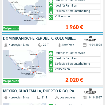
Deutscher Gästeservice
Ideal für Familien
Exklusive Bordunterhaltung
Vollpension
1 960 €
Vollpension
DOMINIKANISCHE REPUBLIK, KOLUMBIEN, PANAMA, PUERTO RICO, GUATEMALA, MEXIKO, VEREINIGTE STAATEN VON AMERIKA
Norwegian Bliss
20 T
New York
14.04.2028
Deutscher Gästeservice
Ideal für Familien
Exklusive Bordunterhaltung
Vollpension
2 020 €
Vollpension
MEXIKO, GUATEMALA, PUERTO RICO, PANAMA, KOLUMBIEN, JAMAIKA, BAHAMAS, VEREINIGTE STAATEN VON AMERIKA
Norwegian Bliss
21 T
Los Angeles
19.10.2027