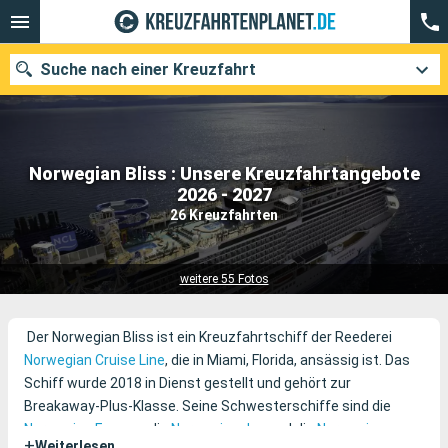
Suche nach einer Kreuzfahrt
Norwegian Bliss : Unsere Kreuzfahrtangebote
Unsere Ziele
2026 - 2027
26 Kreuzfahrten
Abfahrtsmonat
Häfen
Reedereien
weitere 55 Fotos
Suchen
Der Norwegian Bliss ist ein Kreuzfahrtschiff der Reederei
Norwegian Cruise Line
, die in Miami, Florida, ansässig ist. Das
Schiff wurde 2018 in Dienst gestellt und gehört zur
Breakaway-Plus-Klasse. Seine Schwesterschiffe sind die
Norwegian Escape
, die
Norwegian Joy
und die
Norwegian
+
Weiterlesen