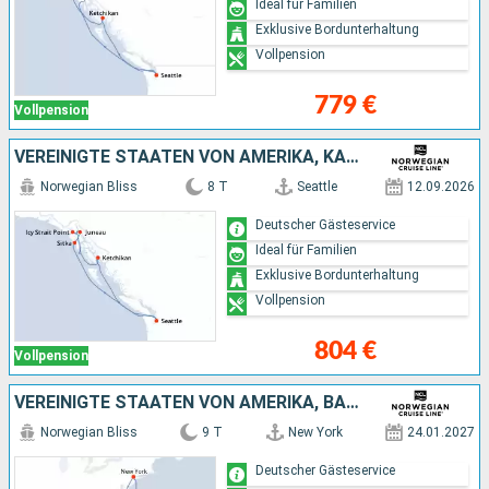
Ideal für Familien
Exklusive Bordunterhaltung
Vollpension
779 €
Vollpension
VEREINIGTE STAATEN VON AMERIKA, KANADA
Norwegian Bliss
8 T
Seattle
12.09.2026
Deutscher Gästeservice
Ideal für Familien
Exklusive Bordunterhaltung
Vollpension
804 €
Vollpension
VEREINIGTE STAATEN VON AMERIKA, BAHAMAS
Norwegian Bliss
9 T
New York
24.01.2027
Deutscher Gästeservice