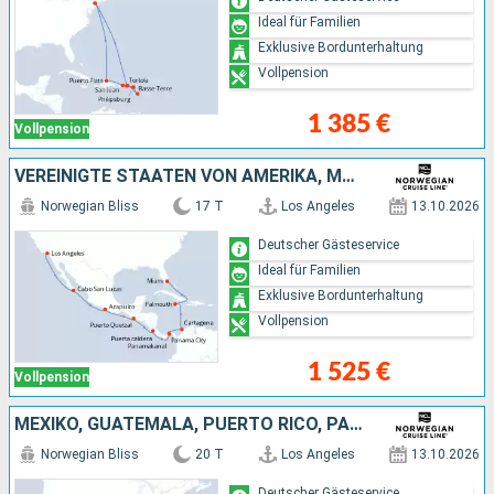
Ideal für Familien
Exklusive Bordunterhaltung
Vollpension
1 385 €
Vollpension
VEREINIGTE STAATEN VON AMERIKA, MEXIKO, GUATEMALA, PUERTO RICO, PANAMA, KOLUMBIEN, JAMAIKA
Norwegian Bliss
17 T
Los Angeles
13.10.2026
Deutscher Gästeservice
Ideal für Familien
Exklusive Bordunterhaltung
Vollpension
1 525 €
Vollpension
MEXIKO, GUATEMALA, PUERTO RICO, PANAMA, KOLUMBIEN, JAMAIKA, VEREINIGTE STAATEN VON AMERIKA
Norwegian Bliss
20 T
Los Angeles
13.10.2026
Deutscher Gästeservice