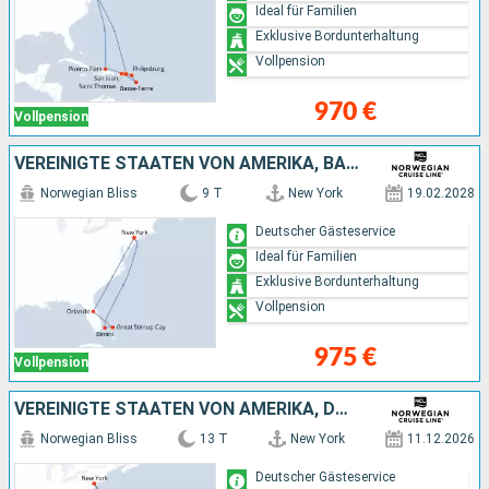
Ideal für Familien
Exklusive Bordunterhaltung
Vollpension
970 €
Vollpension
VEREINIGTE STAATEN VON AMERIKA, BAHAMAS
Norwegian Bliss
9 T
New York
19.02.2028
Deutscher Gästeservice
Ideal für Familien
Exklusive Bordunterhaltung
Vollpension
975 €
Vollpension
VEREINIGTE STAATEN VON AMERIKA, DOMINIKANISCHE REPUBLIK, PUERTO RICO
Norwegian Bliss
13 T
New York
11.12.2026
Deutscher Gästeservice