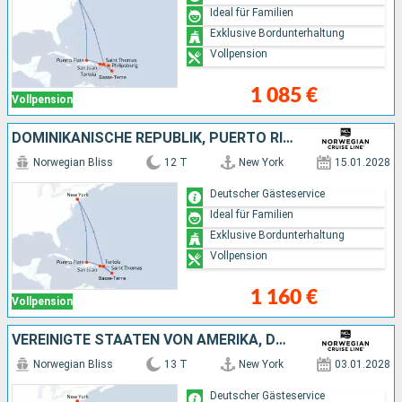
Ideal für Familien
Exklusive Bordunterhaltung
Vollpension
1 085 €
Vollpension
DOMINIKANISCHE REPUBLIK, PUERTO RICO, VEREINIGTE STAATEN VON AMERIKA
Norwegian Bliss
12 T
New York
15.01.2028
Deutscher Gästeservice
Ideal für Familien
Exklusive Bordunterhaltung
Vollpension
1 160 €
Vollpension
VEREINIGTE STAATEN VON AMERIKA, DOMINIKANISCHE REPUBLIK, PUERTO RICO
Norwegian Bliss
13 T
New York
03.01.2028
Deutscher Gästeservice