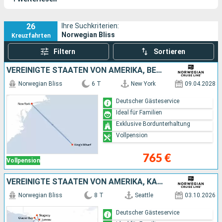
Encore
. Zu den Reiserouten des Norwegian Bliss gehört unter
anderem die Erkundung der wilden Gewässer Alaskas.
26
Ihre Suchkriterien:
Norwegian Bliss
Kreuzfahrten
Filtern
Sortieren
VEREINIGTE STAATEN VON AMERIKA, BERMUDA
Norwegian Bliss
6 T
New York
09.04.2028
Deutscher Gästeservice
Ideal für Familien
Exklusive Bordunterhaltung
Vollpension
765 €
Vollpension
VEREINIGTE STAATEN VON AMERIKA, KANADA
Norwegian Bliss
8 T
Seattle
03.10.2026
Deutscher Gästeservice