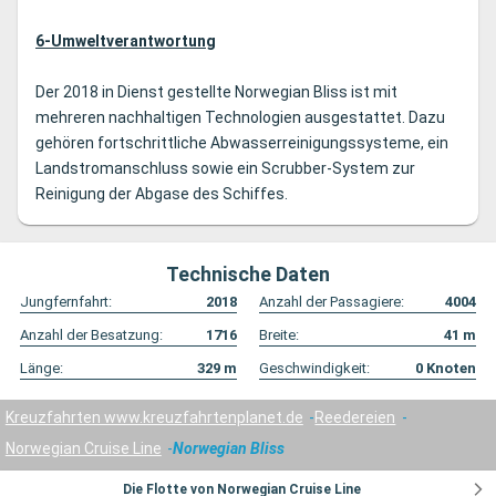
6-Umweltverantwortung
Der 2018 in Dienst gestellte Norwegian Bliss ist mit
mehreren nachhaltigen Technologien ausgestattet. Dazu
gehören fortschrittliche Abwasserreinigungssysteme, ein
Landstromanschluss sowie ein Scrubber-System zur
Reinigung der Abgase des Schiffes.
Technische Daten
Jungfernfahrt:
2018
Anzahl der Passagiere:
4004
Anzahl der Besatzung:
1716
Breite:
41
m
Länge:
329
m
Geschwindigkeit:
0
Knoten
Kreuzfahrten www.kreuzfahrtenplanet.de
Reedereien
Norwegian Cruise Line
Norwegian Bliss
Die Flotte von Norwegian Cruise Line