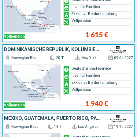
Ideal für Familien
Exklusive Bordunterhaltung
Vollpension
1 615 €
Vollpension
DOMINIKANISCHE REPUBLIK, KOLUMBIEN, PANAMA, PUERTO RICO, GUATEMALA, MEXIKO, VEREINIGTE STAATEN VON AMERIKA
Norwegian Bliss
20 T
New York
09.04.2027
Deutscher Gästeservice
Ideal für Familien
Exklusive Bordunterhaltung
Vollpension
1 940 €
Vollpension
MEXIKO, GUATEMALA, PUERTO RICO, PANAMA, KOLUMBIEN, JAMAIKA, BAHAMAS, VEREINIGTE STAATEN VON AMERIKA
Norwegian Bliss
18 T
Los Angeles
19.10.2027