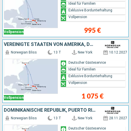
Ideal für Familien
Exklusive Bordunterhaltung
Vollpension
995 €
Vollpension
VEREINIGTE STAATEN VON AMERIKA, DOMINIKANISCHE REPUBLIK, PUERTO RICO
Norwegian Bliss
13 T
New York
10.12.2027
Deutscher Gästeservice
Ideal für Familien
Exklusive Bordunterhaltung
Vollpension
1 075 €
Vollpension
DOMINIKANISCHE REPUBLIK, PUERTO RICO, VEREINIGTE STAATEN VON AMERIKA
Norwegian Bliss
13 T
New York
28.11.2027
Deutscher Gästeservice