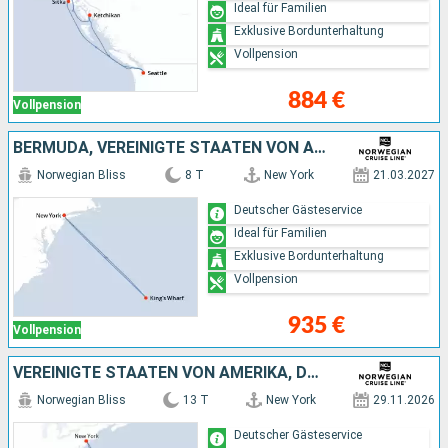
Ideal für Familien
Exklusive Bordunterhaltung
Vollpension
884 €
Vollpension
BERMUDA, VEREINIGTE STAATEN VON AMERIKA
Norwegian Bliss
8 T
New York
21.03.2027
Deutscher Gästeservice
Ideal für Familien
Exklusive Bordunterhaltung
Vollpension
935 €
Vollpension
VEREINIGTE STAATEN VON AMERIKA, DOMINIKANISCHE REPUBLIK, PUERTO RICO
Norwegian Bliss
13 T
New York
29.11.2026
Deutscher Gästeservice