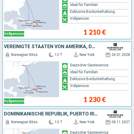
Ideal für Familien
Exklusive Bordunterhaltung
Vollpension
1 210 €
Vollpension
VEREINIGTE STAATEN VON AMERIKA, DOMINIKANISCHE REPUBLIK, PUERTO RICO
Norwegian Bliss
13 T
New York
26.01.2028
Deutscher Gästeservice
Ideal für Familien
Exklusive Bordunterhaltung
Vollpension
1 230 €
Vollpension
DOMINIKANISCHE REPUBLIK, PUERTO RICO, VEREINIGTE STAATEN VON AMERIKA
Norwegian Bliss
13 T
New York
08.11.2027
Deutscher Gästeservice