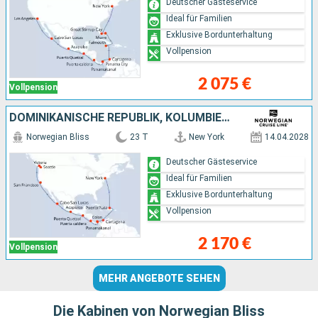
Deutscher Gästeservice
Ideal für Familien
Exklusive Bordunterhaltung
Vollpension
2 075 €
Vollpension
DOMINIKANISCHE REPUBLIK, KOLUMBIEN, PANAMA, PUERTO RICO, GUATEMALA, MEXIKO, VEREINIGTE STAATEN VON AMERIKA, KANADA
Norwegian Bliss
23 T
New York
14.04.2028
Deutscher Gästeservice
Ideal für Familien
Exklusive Bordunterhaltung
Vollpension
2 170 €
Vollpension
MEHR ANGEBOTE SEHEN
Die Kabinen von Norwegian Bliss