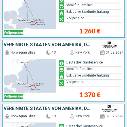
Ideal für Familien
Exklusive Bordunterhaltung
Vollpension
1 260 €
Vollpension
VEREINIGTE STAATEN VON AMERIKA, DOMINIKANISCHE REPUBLIK, PUERTO RICO
Norwegian Bliss
13 T
New York
01.02.2027
Deutscher Gästeservice
Ideal für Familien
Exklusive Bordunterhaltung
Vollpension
1 370 €
Vollpension
VEREINIGTE STAATEN VON AMERIKA, DOMINIKANISCHE REPUBLIK, PUERTO RICO
Norwegian Bliss
13 T
New York
07.02.2028
Deutscher Gästeservice