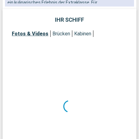
ein kulinarisches Erlebnis der Extraklasse. Für
Abenteuerlustige ist der Vergnügungspark Pleasure Pier ein
unumgängliches Ziel. Galveston verbindet Geschichte,
IHR SCHIFF
Vergnügen und Natur zu einem unterhaltsamen und
kulturellen Erlebnis.
Fotos & Videos
Brücken
Kabinen