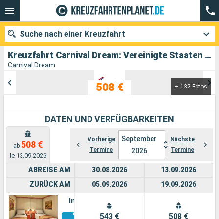
Suche nach einer Kreuzfahrt
Kreuzfahrt Carnival Dream: Vereinigte Staaten von Amerika, Belize, Mexiko abfahrend von Galveston
Carnival Dream
508 €
+ 132 Fotos
Unsere Ziele
Abfahrtsmonat
DATEN UND VERFÜGBARKEITEN
Häfen
Reedereien
September
Vorherige
Nächste
508 €
ab
Termine
Termine
2026
Suchen
le 13.09.2026
ABREISE AM
30.08.2026
13.09.2026
ZURÜCK AM
05.09.2026
19.09.2026
Innen
Alle
543 €
508 €