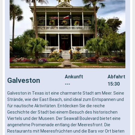
Ankunft
Abfahrt
Galveston
---
15:30
Galveston in Texas ist eine charmante Stadt am Meer. Seine
S
Strände, wie der East Beach, sind ideal zum Entspannen und
V
für nautische Aktivitäten. Entdecken Sie die reiche
b
Geschichte der Stadt bei einem Besuch des historischen
W
Viertels und der Museen. Der Seawall Boulevard bietet eine
E
angenehme Promenade entlang der Meeresfront. Die
Restaurants mit Meeresfrüchten und die Bars vor Ort bieten