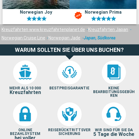
Norwegian Joy
Norwegian Prima
Kreuzfahrten www.kreuzfahrtenplanet.de
Kreuzfahrten Japan
Norwegian Cruise Line
Norwegian Jade
Japan, Südkorea
WARUM SOLLTEN SIE ÜBER UNS BUCHEN?
MEHR ALS 10 000
BESTPREISGARANTIE
KEINE
Kreuzfahrten
BEARBEITUNGSGEBÜH
REN
ONLINE
REISERÜCKTRITTSVER
WIR SIND FÜR SIE DA
5 Tage die Woche
BEZAHLSYSTEM
SICHERUNG
bei voller