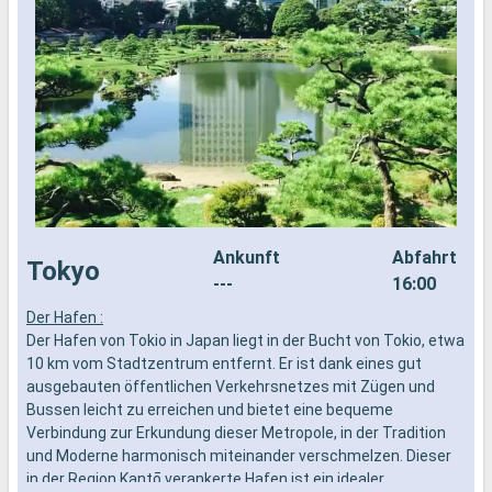
Ankunft
Abfahrt
Tokyo
---
16:00
Der Hafen :
S
Der Hafen von Tokio in Japan liegt in der Bucht von Tokio, etwa
u
10 km vom Stadtzentrum entfernt. Er ist dank eines gut
M
ausgebauten öffentlichen Verkehrsnetzes mit Zügen und
A
Bussen leicht zu erreichen und bietet eine bequeme
M
Verbindung zur Erkundung dieser Metropole, in der Tradition
Q
und Moderne harmonisch miteinander verschmelzen. Dieser
F
in der Region Kantō verankerte Hafen ist ein idealer