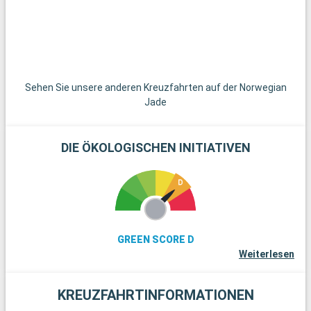
entfernt, bietet mit seinem großen Buddha und seinen
Stränden eine schöne Flucht aus dem Alltag. Diese Reiseziele
in der Umgebung von Tokio ermöglichen es, ein ruhigeres und
traditionelleres Japan zu entdecken.
Sehen Sie unsere anderen Kreuzfahrten auf der Norwegian
Jade
DIE ÖKOLOGISCHEN INITIATIVEN
GREEN SCORE D
Weiterlesen
KREUZFAHRTINFORMATIONEN