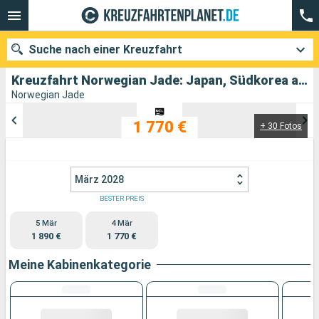
Suche nach einer Kreuzfahrt
Kreuzfahrt Norwegian Jade: Japan, Südkorea abfahrend von Tokyo
Norwegian Jade
1 770 €
+ 30 Fotos
Unsere Ziele
Abfahrtsmonat
März 2028
Häfen
Reedereien
BESTER PREIS
5 Mär
4 Mär
Suchen
1 890 €
1 770 €
Meine Kabinenkategorie